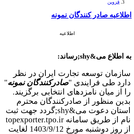
قزوين
اطلاعیه صادر كنندگان نمونه
اطلاعیه
به اطلاع می&shy;رساند:
سازمان توسعه تجارت ایران در نظر
دارد طی فرایندی
"
صادرکنندگان نمونه
"
را
از میان نامزدهای انتخابی برگزیند.
بدین منظور از صادرکنندگان محترم
استان دعوت می&shy;گردد جهت ثبت
نام از طریق سامانه
topexporter.tpo.ir
از روز دوشنبه مورخ 1403/9/12 لغایت