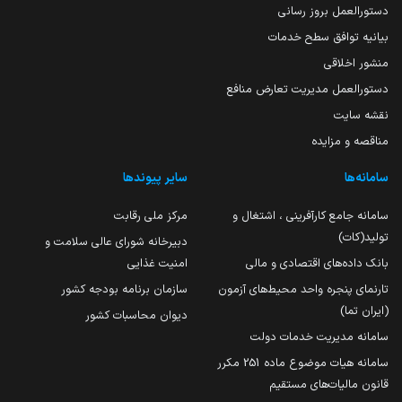
دستورالعمل بروز رسانی
بیانیه توافق سطح خدمات
منشور اخلاقی
دستورالعمل مدیریت تعارض منافع
نقشه سایت
مناقصه و مزایده
سامانه‌ها
سایر پیوندها
سامانه جامع کارآفرینی ، اشتغال و
مرکز ملی رقابت
تولید(کات)
دبیرخانه شورای عالی سلامت و
بانک داده‌های اقتصادی و مالی
امنیت غذایی
تارنمای پنجره واحد محیط‌های آزمون
سازمان برنامه بودجه کشور
(ایران تما)
دیوان محاسبات کشور
سامانه مدیریت خدمات دولت
سامانه هیات موضوع ماده 251 مکرر
قانون مالیات‌های مستقیم