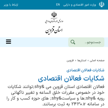
وزارت امور اقتصادی و دارایی
EN
ارتباط با وزیر
صفحه اصلی
استان‌ها
قزوين
شکایات فعالان اقتصادی
شكایات فعالان اقتصادی
فعالان اقتصادی استان قزوین می &shy;توانند شکایات
خود در خصوص مقررات خلق الساعه و تغییر ناگهانی
رویه &shy;ها و سیاست&shy; های حوزه کسب و کار را
در سامانه
2430.ir
به ثبت برسانند.