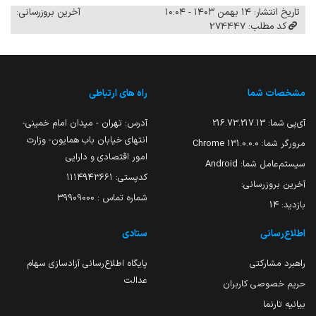
تاریخ انتشار: ۱۴ بهمن ۱۴۰۳ - ۱۰:۰۴
آخرین بروزرسانی:
کد مطلب: 274447
مشخصات شما
راه های ارتباطی
آی‌پی شما:
216.73.217.13
آدرس: تهران - میدان امام خمینی-
انتهای خیابان باب همایون- وزارت
مرورگر شما:
131.0.0.0 Chrome
امور اقتصادی و دارایی
سیستم‌عامل شما:
Android
کدپستی: ۱۱۱۴۹۴۳۶۶۱
آخرین بروزرسانی:
شماره تماس : 39909000
بازدید:
14
اطلاع‌رسانی
ستادی
راهبرد مشارکتی
پایگاه اطلاع‌رسانی آزادسازی سهام
عدالت
حریم خصوصی کاربران
بیانیه تارنما