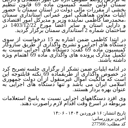
سمنان اولین جلسه کمیسون ماده 69 قانون تنظیم
بخشی از مقررات مالی دولت در استان سمنان با حضور
ایلیات معاون هماهنگی امور عمرانی استانداری سمنان
،محمدرضا کاظمی نماینده وزیر و مدیرکل امور اقتصادی
و دارایی استان و سایر اعضا مورخ 1403/12/22 در
ساختمان شماره 2 استانداری سمنان برگزار گردید.
در ابتدا کاظمی ضمن اشاره به 15 درخواست از سوی
دستگاه های اجرایی و تشریح واگذاری از طریق سازوکار
کمیسیون ماده 69 گفت:
دستگاه های اجرایی نسبت به
تکمیل مدارک پرونده های واگذاری ماده 69 اهتمام ویژه
داشته باشند.
در ادامه ایلیات ضمن تشکر از برگزاری جلسه تصریح کرد
در خصوص واگذاری از طریقماده 69 نکته قابلتوجه این
است که مالکیت اموال غیرمنقول از آن دولت جمهوری
اسلامی ایران می باشد و تنها دستگاه های اجرایی به
عنوان بهره بردار هستند.
وی افزد دستگاههای اجرایی نسبت به پاسخ استعلامات
مربوطه در اسرع وقت اقدام لازم راصورت دهند.
تاریخ انتشار: ۱۶ فروردین ۱۴۰۴ - ۱۴:۰۶
آخرین بروزرسانی:
کد مطلب: 277566