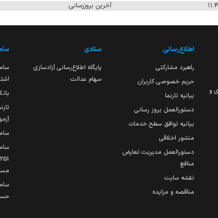
آخرین بروزرسانی:
اطلاع‌رسانی
ستادی
ساما
راهبرد مشارکتی
پایگاه اطلاع‌رسانی آزادسازی
ساما
سهام عدالت
اشتغ
حریم خصوصی کاربران
ی و
بانک
بیانیه تارنما
تارن
دستورالعمل بروز رسانی
آزمو
بیانیه توافق سطح خدمات
سام
منشور اخلاقی
ساما
دستورالعمل مدیریت تعارض
منافع
مست
نقشه سایت
سام
مناقصه و مزایده
حساب