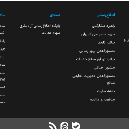
اطلاع‌رسانی
ستادی
ساما
راهبرد مشارکتی
پایگاه اطلاع‌رسانی آزادسازی
ساما
سهام عدالت
اشتغ
حریم خصوصی کاربران
ی و
بانک
بیانیه تارنما
تارن
دستورالعمل بروز رسانی
آزمو
بیانیه توافق سطح خدمات
سام
منشور اخلاقی
ساما
دستورالعمل مدیریت تعارض
منافع
مست
نقشه سایت
سام
مناقصه و مزایده
حساب