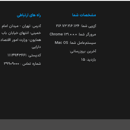
مشخصات شما
راه های ارتباطی
آی‌پی شما:
216.73.216.136
آدرس: تهران - میدان امام
خمینی- انتهای خیابان باب
مرورگر شما:
131.0.0.0 Chrome
همایون- وزارت امور اقتصاد
سیستم‌عامل شما:
Mac OS
دارایی
آخرین بروزرسانی:
کدپستی: ۱۱۱۴۹۴۳۶۶۱
بازدید:
15
شماره تماس : 39909000