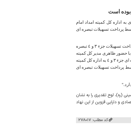
به اداره کل کمیته امداد امام
ر اداره کل امور اقتصادی و دارایی استان برگزار شد، گفت: "تا ۵ اسفند ۱٤۰۳ ، متوسط پرداخت تسهیلات تبصره ای
به گزارش روابط عمومی اداره کل امور اقتصادی و دارایی استان قزوین، در جلسه رفع موانع و مشکلات پرداخت تسهیلات جزء ٣ و ٤ تبصره
و با حضور ظاهری مدیر کل کمیته
امداد استان و نماینده بانک مهر ایران برگزار گردید ، اظهار داشت:" تا ۵ اسفند ۱٤۰۳ ، میزان تسهیلات تبصره ای جزء ٣ و ٤ به اداره کل کمیته
به متوسط پرداخت تسهیلات تبصره ای
ارد."
ی (ره)، لوح تقدیری را به نشان
دی و دارایی قزوین از این نهاد
کد مطلب: 278017