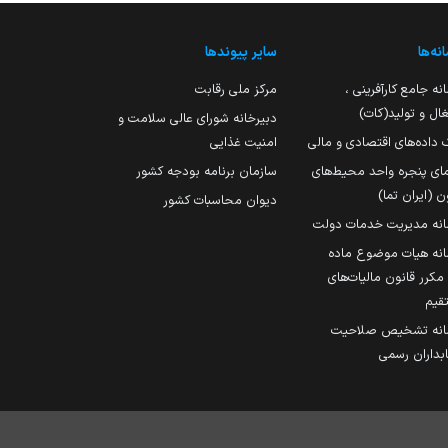
نه‌ها
سایر پیوندها
نه جامع کارآفرینی ،
مرکز ملی رقابت
ال و تولید(کات)
دبیرخانه شورای عالی سلامت و
 داده‌های اقتصادی و مالی
امنیت غذایی
مای پنجره واحد محیط‌های
سازمان برنامه بودجه کشور
ن (ایران تما)
دیوان محاسبات کشور
انه مدیریت خدمات دولت
نه هیات موضوع ماده
251 مکرر قانون مالیات‌های
قیم
انه تشخیص صلاحیت
داران رسمی