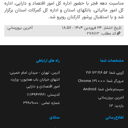
مناسبت دهه فجر با حضور اداره کل امور اقتصاد و دارایی، اداره
کل امور مالیاتی، بانکهای استان و اداره کل گمرکات استان برگزار
شد و با استقبال پرشور کارکنان روبرو شد.
تاریخ انتشار: ۲۴ فروردین ۱۴۰۴ - ۱۸:۵۷
آخرین بروزرسانی:
کد مطلب: 278113
مشخصات شما
راه های ارتباطی
آی‌پی شما:
216.73.216.52
آدرس: تهران - میدان امام خمینی-
انتهای خیابان باب همایون- وزارت
مرورگر شما:
131.0.0.0 Chrome
امور اقتصادی و دارایی
سیستم‌عامل شما:
Android
کدپستی: ۱۱۱۴۹۴۳۶۶۱
آخرین بروزرسانی:
شماره تماس : 39909000
بازدید:
13
اطلاع‌رسانی
ستادی