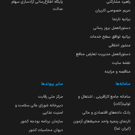
راهبرد مشارکتی
پایگاه اطلاع‌رسانی آزادسازی سهام
عدالت
حریم خصوصی کاربران
بیانیه تارنما
دستورالعمل بروز رسانی
بیانیه توافق سطح خدمات
منشور اخلاقی
دستورالعمل مدیریت تعارض منافع
نقشه سایت
مناقصه و مزایده
سامانه‌ها
سایر پیوندها
سامانه جامع کارآفرینی ، اشتغال و
مرکز ملی رقابت
تولید(کات)
دبیرخانه شورای عالی سلامت و
بانک داده‌های اقتصادی و مالی
امنیت غذایی
تارنمای پنجره واحد محیط‌های آزمون
سازمان برنامه بودجه کشور
(ایران تما)
دیوان محاسبات کشور