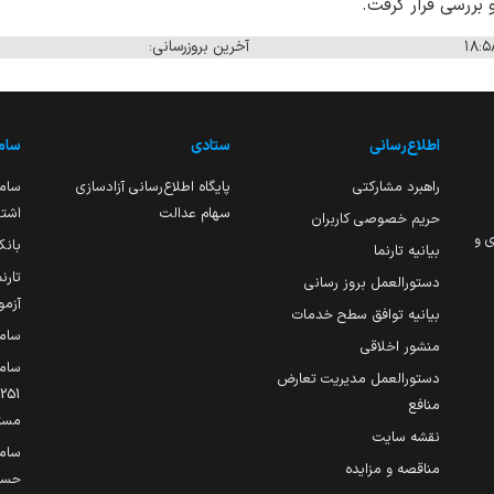
بررسی قرار گرفت.
آخرین بروزرسانی:
اطلاع‌رسانی
ستادی
ساما
راهبرد مشارکتی
پایگاه اطلاع‌رسانی آزادسازی
ساما
سهام عدالت
اشتغ
حریم خصوصی کاربران
ی و
بانک
بیانیه تارنما
تارن
دستورالعمل بروز رسانی
آزمو
بیانیه توافق سطح خدمات
سام
منشور اخلاقی
ساما
دستورالعمل مدیریت تعارض
منافع
مست
نقشه سایت
سام
مناقصه و مزایده
حساب