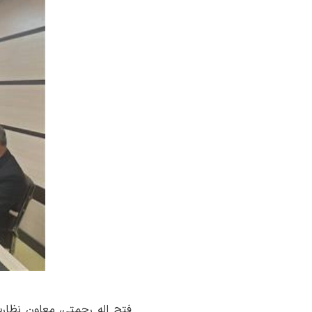
فتح اله رحمتی، معاون نظا