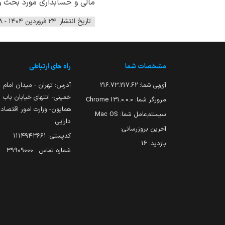
مالی و حسابداری مورد بحث و 
تاریخ انتشار: ۲۴ فروردین ۱۴۰۴ - ۱۸:۵۸
مشخصات شما
راه های ارتباطی
آی‌پی شما:
216.73.217.62
آدرس: تهران - میدان امام
خمینی- انتهای خیابان باب
مرورگر شما:
131.0.0.0 Chrome
همایون- وزارت امور اقتصاد
سیستم‌عامل شما:
Mac OS
دارایی
آخرین بروزرسانی:
کدپستی: ۱۱۱۴۹۴۳۶۶۱
بازدید:
16
شماره تماس : 39909000