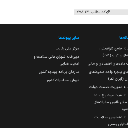
کد مطلب: 278114
نه‌ها
سایر پیوندها
نه جامع کارآفرینی ،
مرکز ملی رقابت
ال و تولید(کات)
دبیرخانه شورای عالی سلامت و
 داده‌های اقتصادی و مالی
امنیت غذایی
مای پنجره واحد محیط‌های
سازمان برنامه بودجه کشور
ن (ایران تما)
دیوان محاسبات کشور
انه مدیریت خدمات دولت
نه هیات موضوع ماده
251 مکرر قانون مالیات‌های
قیم
انه تشخیص صلاحیت
داران رسمی