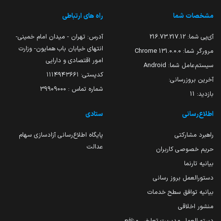
مشخصات شما
راه های ارتباطی
آی‌پی شما:
216.73.217.12
آدرس: تهران - میدان امام خمینی-
انتهای خیابان باب همایون- وزارت
مرورگر شما:
131.0.0.0 Chrome
امور اقتصادی و دارایی
سیستم‌عامل شما:
Android
کدپستی: ۱۱۱۴۹۴۳۶۶۱
آخرین بروزرسانی:
شماره تماس : 39909000
بازدید:
11
اطلاع‌رسانی
ستادی
راهبرد مشارکتی
پایگاه اطلاع‌رسانی آزادسازی سهام
عدالت
حریم خصوصی کاربران
بیانیه تارنما
دستورالعمل بروز رسانی
بیانیه توافق سطح خدمات
منشور اخلاقی
دستورالعمل مدیریت تعارض منافع