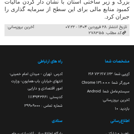
بزرگ و زیر ساختی استان با نشان دار کردن مالیات
کمبود منابع مالی برای این سطح از سرمایه گذاری را
جبران کرد.
تاریخ انتشار: ۲۸ فروردین ۱۴۰۴ - ۰۷:۲۲
آخرین بروزرسانی:
کد مطلب: 278355
مشخصات شما
راه های ارتباطی
آی‌پی شما:
216.73.217.123
آدرس: تهران - میدان امام خمینی-
انتهای خیابان باب همایون- وزارت
مرورگر شما:
131.0.0.0 Chrome
امور اقتصادی و دارایی
سیستم‌عامل شما:
Android
کدپستی: ۱۱۱۴۹۴۳۶۶۱
آخرین بروزرسانی:
شماره تماس : 39909000
بازدید:
10
اطلاع‌رسانی
ستادی
راهبرد مشارکتی
پایگاه اطلاع‌رسانی آزادسازی سهام