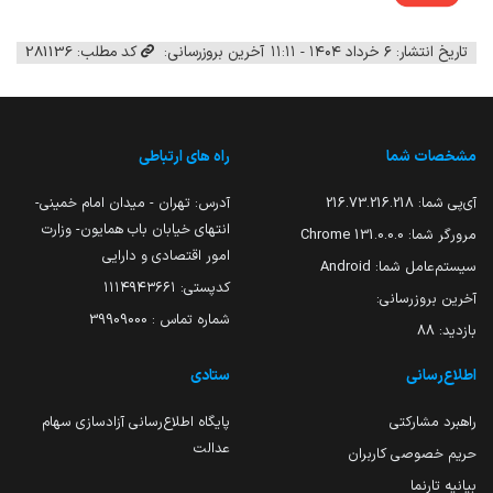
تاریخ انتشار: ۶ خرداد ۱۴۰۴ - ۱۱:۱۱
آخرین بروزرسانی:
کد مطلب: 281136
مشخصات شما
راه های ارتباطی
آی‌پی شما:
216.73.216.218
آدرس: تهران - میدان امام خمینی-
انتهای خیابان باب همایون- وزارت
مرورگر شما:
131.0.0.0 Chrome
امور اقتصادی و دارایی
سیستم‌عامل شما:
Android
کدپستی: ۱۱۱۴۹۴۳۶۶۱
آخرین بروزرسانی:
شماره تماس : 39909000
بازدید:
88
اطلاع‌رسانی
ستادی
راهبرد مشارکتی
پایگاه اطلاع‌رسانی آزادسازی سهام
عدالت
حریم خصوصی کاربران
بیانیه تارنما