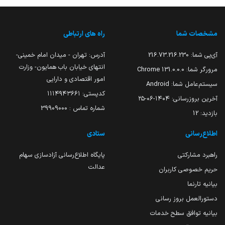
مشخصات شما
راه های ارتباطی
آی‌پی شما:
216.73.216.230
آدرس: تهران - میدان امام خمینی-
انتهای خیابان باب همایون- وزارت
مرورگر شما:
131.0.0.0 Chrome
امور اقتصادی و دارایی
سیستم‌عامل شما:
Android
کدپستی: ۱۱۱۴۹۴۳۶۶۱
آخرین بروزرسانی:
۱۴۰۴-۰۶-۲۵
شماره تماس : 39909000
بازدید:
12
اطلاع‌رسانی
ستادی
راهبرد مشارکتی
پایگاه اطلاع‌رسانی آزادسازی سهام
عدالت
حریم خصوصی کاربران
بیانیه تارنما
دستورالعمل بروز رسانی
بیانیه توافق سطح خدمات