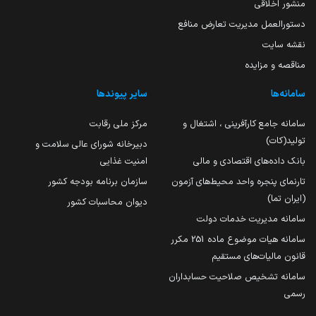
منشور اخلاقی
دستورالعمل مدیریت تعارض منافع
نقشه سایت
مناقصه و مزایده
سامانه‌ها
سایر پیوندها
سامانه جامع کارآفرینی ، اشتغال و
مرکز ملی رقابت
تولید(کات)
دبیرخانه شورای عالی سلامت و
بانک داده‌های اقتصادی و مالی
امنیت غذایی
تارنمای پنجره واحد محیط‌های آزمون
سازمان برنامه بودجه کشور
(ایران تما)
دیوان محاسبات کشور
سامانه مدیریت خدمات دولت
سامانه هیات موضوع ماده 251 مکرر
قانون مالیات‌های مستقیم
سامانه تشخیص صلاحیت حسابداران
رسمی