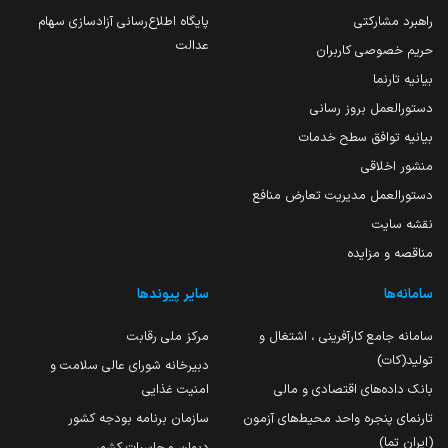
راهبرد مشارکتی
پایگاه اطلاع‌رسانی آزادسازی سهام
عدالت
حریم خصوصی کاربران
بیانیه تارنما
دستورالعمل بروز رسانی
بیانیه توافق سطح خدمات
منشور اخلاقی
دستورالعمل مدیریت تعارض منافع
نقشه سایت
مناقصه و مزایده
سامانه‌ها
سایر پیوندها
سامانه جامع کارآفرینی ، اشتغال و
مرکز ملی رقابت
تولید(کات)
دبیرخانه شورای عالی سلامت و
بانک داده‌های اقتصادی و مالی
امنیت غذایی
تارنمای پنجره واحد محیط‌های آزمون
سازمان برنامه بودجه کشور
(ایران تما)
دیوان محاسبات کشور