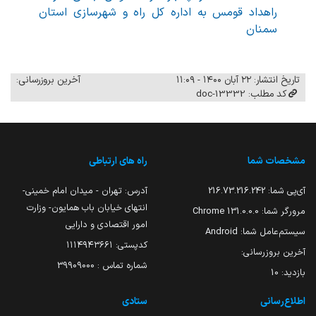
راهداد قومس به اداره کل راه و شهرسازی استان
سمنان
تاریخ انتشار: ۲۲ آبان ۱۴۰۰ - ۱۱:۰۹
آخرین بروزرسانی:
کد مطلب: 13332-doc
مشخصات شما
راه های ارتباطی
آی‌پی شما:
216.73.216.242
آدرس: تهران - میدان امام خمینی-
انتهای خیابان باب همایون- وزارت
مرورگر شما:
131.0.0.0 Chrome
امور اقتصادی و دارایی
سیستم‌عامل شما:
Android
کدپستی: ۱۱۱۴۹۴۳۶۶۱
آخرین بروزرسانی:
شماره تماس : 39909000
بازدید:
10
اطلاع‌رسانی
ستادی