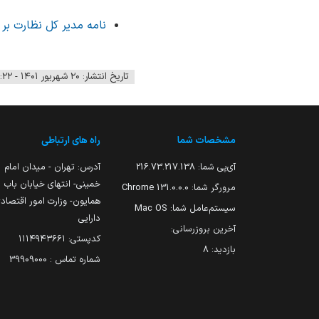
نامه مدیر کل نظارت بر
تاریخ انتشار: ۲۰ شهریور ۱۴۰۱ - ۱۰:۲۲
مشخصات شما
راه های ارتباطی
آی‌پی شما:
216.73.217.138
آدرس: تهران - میدان امام
خمینی- انتهای خیابان باب
مرورگر شما:
131.0.0.0 Chrome
همایون- وزارت امور اقتصاد
سیستم‌عامل شما:
Mac OS
دارایی
آخرین بروزرسانی:
کدپستی: ۱۱۱۴۹۴۳۶۶۱
بازدید:
8
شماره تماس : 39909000