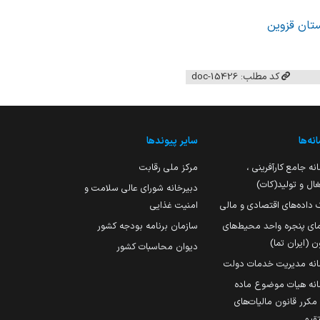
ستان قزوین
کد مطلب: 15426-doc
نه‌ها
سایر پیوندها
نه جامع کارآفرینی ،
مرکز ملی رقابت
ال و تولید(کات)
دبیرخانه شورای عالی سلامت و
 داده‌های اقتصادی و مالی
امنیت غذایی
مای پنجره واحد محیط‌های
سازمان برنامه بودجه کشور
ن (ایران تما)
دیوان محاسبات کشور
انه مدیریت خدمات دولت
نه هیات موضوع ماده
251 مکرر قانون مالیات‌های
قیم