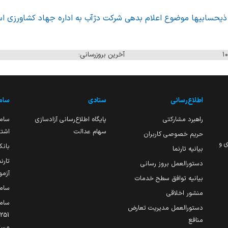
 ذیحسابیها موضوع اعلام بدهی شرکت دژآب به اداره جهاد کشاورزی ا
آخرین بروزرسانی:
اطلاع‌رسانی
ستادی
ساما
راهبرد مشارکتی
پایگاه اطلاع‌رسانی آزادسازی
ساما
سهام عدالت
اشتغ
حریم خصوصی کاربران
ی و
بانک
بیانیه تارنما
تارن
دستورالعمل بروز رسانی
آزمو
بیانیه توافق سطح خدمات
سام
منشور اخلاقی
ساما
دستورالعمل مدیریت تعارض
منافع
مست