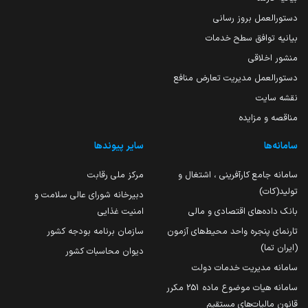
دستورالعمل بروز رسانی
بیانیه توافق سطح خدمات
منشور اخلاقی
دستورالعمل مدیریت تعارض منافع
نقشه سایت
مناقصه و مزایده
سامانه‌ها
سایر پیوندها
سامانه جامع کارآفرینی ، اشتغال و
مرکز ملی رقابت
تولید(کات)
دبیرخانه شورای عالی سلامت و
بانک داده‌های اقتصادی و مالی
امنیت غذایی
تارنمای پنجره واحد محیط‌های آزمون
سازمان برنامه بودجه کشور
(ایران تما)
دیوان محاسبات کشور
سامانه مدیریت خدمات دولت
سامانه هیات موضوع ماده 251 مکرر
قانون مالیات‌های مستقیم