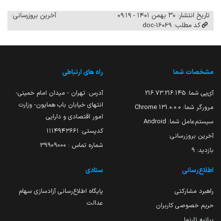
تاریخ انتشار: ۳۰ بهمن ۱۴۰۱ - ۰۹:۱۹
آخرین بروزرسانی:
کد مطلب: 16069-doc
مشخصات شما
راه های ارتباطی
آی‌پی شما:
216.73.216.145
آدرس: تهران - میدان امام خمینی-
انتهای خیابان باب همایون- وزارت
مرورگر شما:
131.0.0.0 Chrome
امور اقتصادی و دارایی
سیستم‌عامل شما:
Android
کدپستی: ۱۱۱۴۹۴۳۶۶۱
آخرین بروزرسانی:
شماره تماس : 39909000
بازدید:
9
اطلاع‌رسانی
ستادی
راهبرد مشارکتی
پایگاه اطلاع‌رسانی آزادسازی سهام
عدالت
حریم خصوصی کاربران
بیانیه تارنما