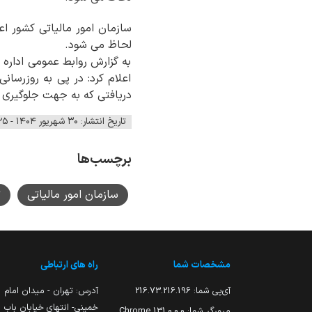
لحاظ می ‌شود.
به گزارش روابط عمومی اداره 
اعلام کرد: در پی به‌ روزرسا
دریافتی که به جهت جلوگیری ا
تاریخ انتشار: ۳۰ شهریور ۱۴۰۴ - ۲۱:۲۵
برچسب‌ها
سازمان امور مالیاتی
ت
مشخصات شما
راه های ارتباطی
آی‌پی شما:
216.73.216.196
آدرس: تهران - میدان امام
خمینی- انتهای خیابان باب
مرورگر شما:
131.0.0.0 Chrome