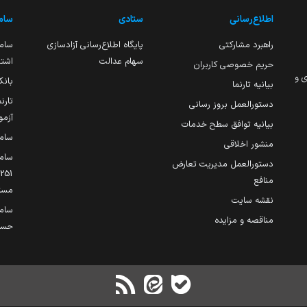
اطلاع‌رسانی
ستادی
ساما
راهبرد مشارکتی
پایگاه اطلاع‌رسانی آزادسازی
ساما
سهام عدالت
اشتغ
حریم خصوصی کاربران
ی و
بانک
بیانیه تارنما
تارن
دستورالعمل بروز رسانی
آزمو
بیانیه توافق سطح خدمات
سام
منشور اخلاقی
ساما
دستورالعمل مدیریت تعارض
منافع
مست
نقشه سایت
سام
مناقصه و مزایده
حساب