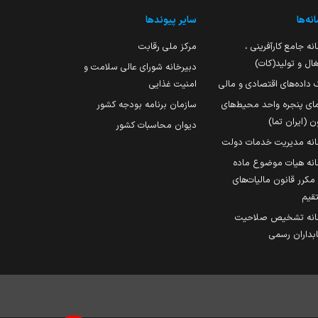
نه‌ها
سایر پیوندها
نه جامع کارآفرینی ،
مرکز ملی رقابت
ال و تولید(کات)
دبیرخانه شورای عالی سلامت و
 داده‌های اقتصادی و مالی
امنیت غذایی
مای پنجره واحد محیط‌های
سازمان برنامه بودجه کشور
ن (ایران تما)
دیوان محاسبات کشور
انه مدیریت خدمات دولت
نه هیات موضوع ماده
251 مکرر قانون مالیات‌های
قیم
انه تشخیص صلاحیت
داران رسمی