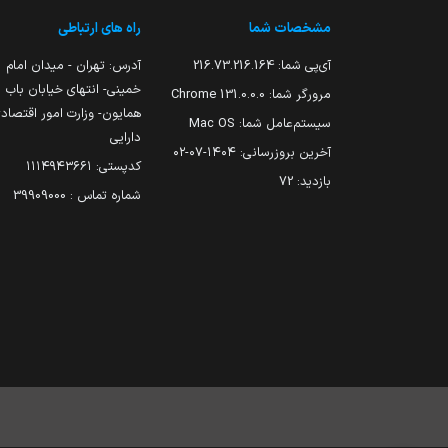
مشخصات شما
راه های ارتباطی
آی‌پی شما:
216.73.216.164
آدرس: تهران - میدان امام
خمینی- انتهای خیابان باب
مرورگر شما:
131.0.0.0 Chrome
همایون- وزارت امور اقتصاد
سیستم‌عامل شما:
Mac OS
دارایی
آخرین بروزرسانی:
۱۴۰۴-۰۷-۰۲
کدپستی: ۱۱۱۴۹۴۳۶۶۱
بازدید:
72
شماره تماس : 39909000