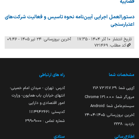
قضاییه
دستورالعمل اجرایی آیین‌نامه نحوه تاسیس و فعالیت شرکت‌های
اعتبارسنجی
تاریخ انتشار: ۱۰ آذر ۱۴۰۴ - ۱۷:۳۵
آخرین بروزرسانی: ۲۴ تیر ۱۴۰۵ - ۰۹:۴۶
کد مطلب: 721469
مشخصات شما
راه های ارتباطی
آی‌پی شما:
216.73.217.39
آدرس: تهران - میدان امام خمینی-
انتهای خیابان باب همایون- وزارت
مرورگر شما:
131.0.0.0 Chrome
امور اقتصادی و دارایی
سیستم‌عامل شما:
Android
کدپستی: ۱۱۱۴۹۴۳۶۶۱
آخرین بروزرسانی:
۱۴۰۵-۰۴-۲۴
شماره تماس : 39909000
بازدید:
2238
اطلاع‌رسانی
ستادی