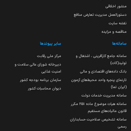
منشور اخلاقی
دستورالعمل مدیریت تعارض منافع
نقشه سایت
مناقصه و مزایده
سامانه‌ها
سایر پیوندها
سامانه جامع کارآفرینی ، اشتغال و
مرکز ملی رقابت
تولید(کات)
دبیرخانه شورای عالی سلامت و
بانک داده‌های اقتصادی و مالی
امنیت غذایی
تارنمای پنجره واحد محیط‌های آزمون
سازمان برنامه بودجه کشور
(ایران تما)
دیوان محاسبات کشور
سامانه مدیریت خدمات دولت
سامانه هیات موضوع ماده 251 مکرر
قانون مالیات‌های مستقیم
سامانه تشخیص صلاحیت حسابداران
رسمی