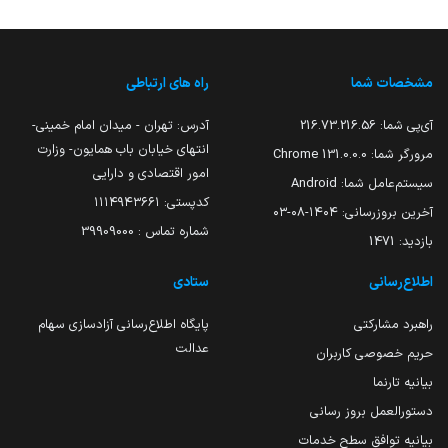
مشخصات شما
راه های ارتباطی
آی‌پی شما:
216.73.216.56
آدرس: تهران - میدان امام خمینی-
انتهای خیابان باب همایون- وزارت
مرورگر شما:
131.0.0.0 Chrome
امور اقتصادی و دارایی
سیستم‌عامل شما:
Android
کدپستی: ۱۱۱۴۹۴۳۶۶۱
آخرین بروزرسانی:
۱۴۰۴-۰۸-۰۳
شماره تماس : 39909000
بازدید:
1471
اطلاع‌رسانی
ستادی
راهبرد مشارکتی
پایگاه اطلاع‌رسانی آزادسازی سهام
عدالت
حریم خصوصی کاربران
بیانیه تارنما
دستورالعمل بروز رسانی
بیانیه توافق سطح خدمات