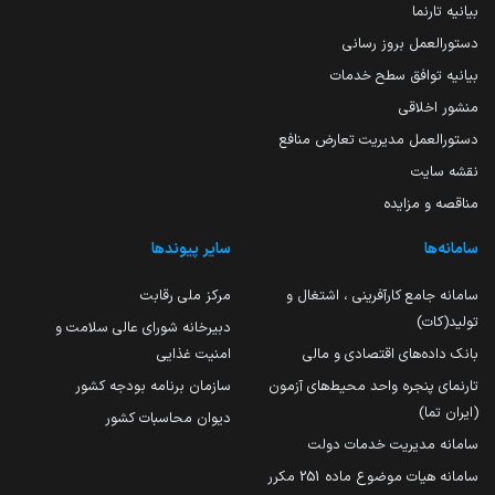
بیانیه تارنما
دستورالعمل بروز رسانی
بیانیه توافق سطح خدمات
منشور اخلاقی
دستورالعمل مدیریت تعارض منافع
نقشه سایت
مناقصه و مزایده
سامانه‌ها
سایر پیوندها
سامانه جامع کارآفرینی ، اشتغال و
مرکز ملی رقابت
تولید(کات)
دبیرخانه شورای عالی سلامت و
بانک داده‌های اقتصادی و مالی
امنیت غذایی
تارنمای پنجره واحد محیط‌های آزمون
سازمان برنامه بودجه کشور
(ایران تما)
دیوان محاسبات کشور
سامانه مدیریت خدمات دولت
سامانه هیات موضوع ماده 251 مکرر