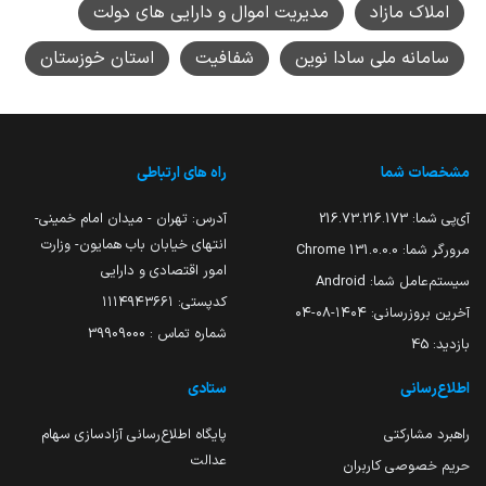
املاک مازاد
مدیریت اموال و دارایی های دولت
سامانه ملی سادا نوین
شفافیت
استان خوزستان
مشخصات شما
راه های ارتباطی
آی‌پی شما:
216.73.216.173
آدرس: تهران - میدان امام خمینی-
انتهای خیابان باب همایون- وزارت
مرورگر شما:
131.0.0.0 Chrome
امور اقتصادی و دارایی
سیستم‌عامل شما:
Android
کدپستی: ۱۱۱۴۹۴۳۶۶۱
آخرین بروزرسانی:
۱۴۰۴-۰۸-۰۴
شماره تماس : 39909000
بازدید:
45
اطلاع‌رسانی
ستادی
راهبرد مشارکتی
پایگاه اطلاع‌رسانی آزادسازی سهام
عدالت
حریم خصوصی کاربران