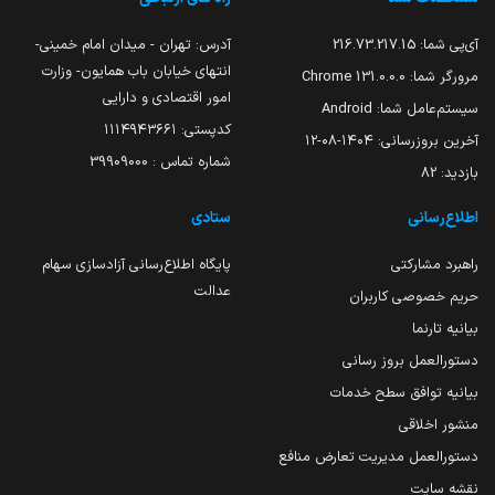
آی‌پی شما:
216.73.217.15
آدرس: تهران - میدان امام خمینی-
انتهای خیابان باب همایون- وزارت
مرورگر شما:
131.0.0.0 Chrome
امور اقتصادی و دارایی
سیستم‌عامل شما:
Android
کدپستی: ۱۱۱۴۹۴۳۶۶۱
آخرین بروزرسانی:
۱۴۰۴-۰۸-۱۲
شماره تماس : 39909000
بازدید:
82
اطلاع‌رسانی
ستادی
راهبرد مشارکتی
پایگاه اطلاع‌رسانی آزادسازی سهام
عدالت
حریم خصوصی کاربران
بیانیه تارنما
دستورالعمل بروز رسانی
بیانیه توافق سطح خدمات
منشور اخلاقی
دستورالعمل مدیریت تعارض منافع
نقشه سایت