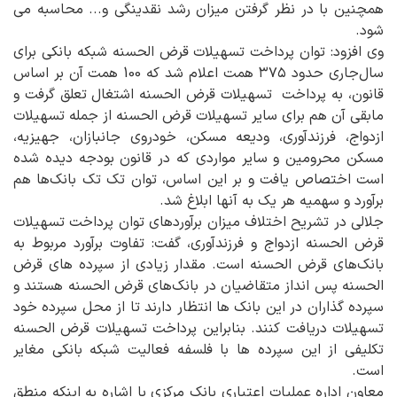
همچنین با در نظر گرفتن میزان رشد نقدینگی و... محاسبه می
شود.
وی افزود: توان پرداخت تسهیلات قرض الحسنه شبکه بانکی برای
سال‌جاری حدود ۳۷۵ همت اعلام شد که 100 همت آن بر اساس
قانون، به پرداخت تسهیلات قرض الحسنه اشتغال تعلق گرفت و
مابقی آن هم برای سایر تسهیلات قرض الحسنه از جمله تسهیلات
ازدواج، فرزندآوری، ودیعه مسکن، خودروی جانبازان، جهیزیه،
مسکن محرومین و سایر مواردی که در قانون بودجه دیده شده
است اختصاص یافت و بر این اساس، توان تک تک بانک‌ها هم
برآورد و سهمیه‌ هر یک به آنها ابلاغ شد.
جلالی در تشریح اختلاف میزان برآوردهای توان پرداخت تسهیلات
قرض الحسنه ازدواج و فرزندآوری، گفت: تفاوت برآورد مربوط به
بانک‌های قرض الحسنه است. مقدار زیادی از سپرده های قرض
الحسنه پس انداز متقاضیان در بانک‌های قرض الحسنه هستند و
سپرده گذاران در این بانک ها انتظار دارند تا از محل سپرده خود
تسهیلات دریافت کنند. بنابراین پرداخت تسهیلات قرض الحسنه
تکلیفی از این سپرده ها با فلسفه فعالیت شبکه بانکی مغایر
است.
معاون اداره عملیات اعتباری بانک مرکزی با اشاره به اینکه منطق