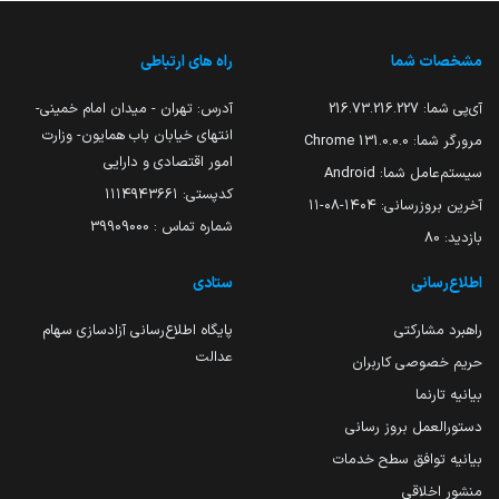
مشخصات شما
راه های ارتباطی
آی‌پی شما:
216.73.216.227
آدرس: تهران - میدان امام خمینی-
انتهای خیابان باب همایون- وزارت
مرورگر شما:
131.0.0.0 Chrome
امور اقتصادی و دارایی
سیستم‌عامل شما:
Android
کدپستی: ۱۱۱۴۹۴۳۶۶۱
آخرین بروزرسانی:
۱۴۰۴-۰۸-۱۱
شماره تماس : 39909000
بازدید:
80
اطلاع‌رسانی
ستادی
راهبرد مشارکتی
پایگاه اطلاع‌رسانی آزادسازی سهام
عدالت
حریم خصوصی کاربران
بیانیه تارنما
دستورالعمل بروز رسانی
بیانیه توافق سطح خدمات
منشور اخلاقی