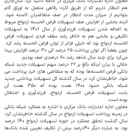
معاون اداره اعتبارات بانک مرکزی در ادامه تاکید کرد: سال‌جاری
هم انتظار داریم که از طریق کارت رفاهی متصل به اوراق گام
بتوانیم از میزان مدت انتظار در صف متقاضیان کاسته شود.
البته بخشی از افزایش صف تسهیلات قرض الحسنه ازدواج مربوط
به اضافه شدن تسهیلات فرزندآوری از سال 1401 به تسهیلات
تکلیفی و بخشی هم به خاطر رشد سقف فردی تسهیلات قرض
الحسنه ازدواج بود که خیلی فراتر از توان قرض الحسنه رشد کرد.
چون بعضاً اگر توان پرداخت ۲۵ درصد الی ۳۰ درصد افزایش پیدا
می‌کرد برای چند سال شاهد رشد ۷۰ درصدی صف بودیم.
جلالی با بیان اینکه بالغ بر ۲۲ درصد سهم تسهیلات جدید شبکه
بانکی قرض الحسنه‌ها بوده که به متقاضی های خرد پرداخت می
شود، خاطرنشان کرد: در سال گذشته کل تسهیلات پرداختی جدید
شبکه بانکی حدود ۱۴۰۰ همت بوده که 350 همت آن
بابت تسهیلات قرض الحسنه، ازدواج، فرزندآوری و اشتغال
بوده است.
معاون اداره اعتبارات بانک مرکزی با اشاره به عملکرد شبکه بانکی
در زمینه پرداخت تسهیلات ازدواج در سال گذشته خاطرنشان کرد:
سال گذشت تحقق عملکرد در حوزه تسهیلات ازدواج 140 درصد
بود. به عبارت دیگر 40درصد بیش از تکلیف تعیین شده بانک‌ها