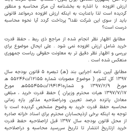
ارزش افزوده با اشاره به بخشنامه آن مرکز محاسبه و منظور
گردیده است لذا باعنایت به اینکه ارزش افزوده درمواعد قانونی
باید از سوی این شرکت نقدا" پرداخت گردد آیا نحوه محاسبه
درست است؟
مطابق اظهار نظر انجام شده از مراجع ذی ربط ، حفظ قدرت
خرید شامل ارزش افزوده نمی شود . علی ایحال موضوع برای
بررسی و اظهار نظر دقیق تر به معاونت حقوقی ریاست جمهوری
منعکس شده است .
مطابق آیین نامه اجرایی بند (هـ) تبصره ۵ قانون بودجه سال
۱۳۹۷ کل کشور ( موضوع مصوبات شماره ۱۲۱۵۵/ت۵۵۲۴۶ هـ
مورخ ۱۳۹۷/۲/۹ و شماره۱۹۴۱۴۱/ت۵۵۵۴۵۵هـ مورخ
۱۳۹۷/۷/۱۷ هیات محترم وزیران ) حفظ قدرت خرید ، مبلغی
معادل پانزده درصد تعیین ودراصلاحیه مذکور بازه زمانی
محاسبه حفظ قدرت خرید به وضوح مشخص گردیده است با
توجه به اینکه برخی ازذیحسابان محترم برای اسناد خزانه صادره
از محل قانون بودجه سال ۱۳۹۷ قبل ازاصلاحیه حفط قدرت
خرید ازتاریخ انتشار تا تاریخ سررسید محاسبه و دراصلاحیه