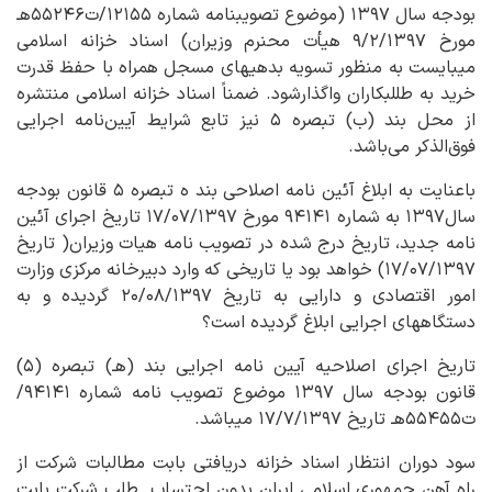
بودجه سال ۱۳۹۷ (موضوع تصویب‎نامه شماره ۱۲۱۵۵/ت۵۵۲۴۶هـ
مورخ ۹/۲/۱۳۹۷ هیأت محنرم وزیران) اسناد خزانه اسلامی
می‎بایست به منظور تسویه بدهی‎های مسجل همراه با حفظ قدرت
خرید به طللبکاران واگذارشود. ضمناً اسناد خزانه اسلامی منتشره
از محل بند (ب) تبصره ۵ نیز تابع شرایط آیین‌نامه اجرایی
فوق‌الذکر می‌باشد.
باعنایت به ابلاغ آئین نامه اصلاحی بند ه تبصره ۵ قانون بودجه
سال۱۳۹۷ به شماره ۹۴۱۴۱ مورخ ۱۷/۰۷/۱۳۹۷ تاریخ اجرای آئین
نامه جدید، تاریخ درج شده در تصویب نامه هیات وزیران( تاریخ
۱۷/۰۷/۱۳۹۷) خواهد بود یا تاریخی که وارد دبیرخانه مرکزی وزارت
امور اقتصادی و دارایی به تاریخ ۲۰/۰۸/۱۳۹۷ گردیده و به
دستگاههای اجرایی ابلاغ گردیده است؟
تاریخ اجرای اصلاحیه آیین نامه اجرایی بند (هـ) تبصره (۵)
قانون بودجه سال ۱۳۹۷ موضوع تصویب نامه شماره ۹۴۱۴۱/
ت۵۵۴۵۵هـ تاریخ ۱۷/۷/۱۳۹۷ می‎باشد.
سود دوران انتظار اسناد خزانه دریافتی بابت مطالبات شرکت از
راه آهن جمهوری اسلامی ایران بدون احتساب طلب شرکت بابت