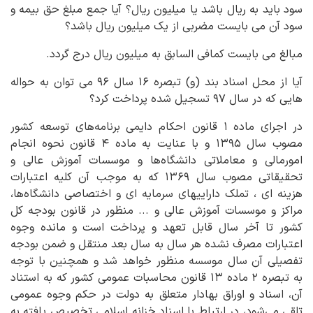
سود باید به ریال باشد یا میلیون ریال؟ آیا جمع مبلغ حق بیمه و
سود آن می بایست مضربی از یک میلیون ریال باشد؟
مبالغ می بایست کمافی السابق به میلیون ریال درج گردد.
آیا از محل اسناد بند (و) تبصره ۱۶ سال ۹۶ می توان به حواله
هایی که در سال ۹۷ تسجیل شده پرداخت کرد؟
در اجرای ماده ۱ قانون احکام دایمی برنامه‌های توسعه کشور
مصوب سال ۱۳۹۵ و با عنایت به ماده ۴ قانون نحوه انجام
امورمالی و معاملاتی دانشگاه‌ها و موسسات آموزش عالی و
تحقیقاتی مصوب سال ۱۳۶۹ که به موجب آن کلیه اعتبارات
هزینه ای ، تملک داراییهای سرمایه ای و اختصاصی دانشگاه‌ها،
مراکز و موسسات آموزش عالی و ... منظور در قانون بودجه کل
کشور تا آخر سال قابل تعهد و پرداخت است و مانده وجوه
اعتبارات مصرف نشده هر سال به سال بعد منتقل و ضمن بودجه
تفصیلی آن سال موسسه منظور خواهد شد و همچنین با توجه
به تبصره ۲ ماده ۱۳ قانون محاسبات عمومی کشور که به استناد
آن، اسناد و اوراق بهادار متعلق به دولت در حکم وجوه عمومی
تلقی می‌شود، در ارتباط با اسناد خزانه اسلامی تخصیص یافته به