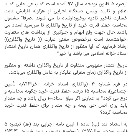
تبصره ۵ قانون بودجه سال ۹۷ آمده است که بدهی هایی که با
اعلام و تایید رییس دستگاه اجرایی از هرگونه افزایش بابت
خسارت تاخیر تادیه برخوردارشده یا می شوند .صرفا" مشمول
محاسبه حفظ قدرت خرید از تاریخ واگذاری تا سررسید اسناد می
باشند.حال جهت رفع ابهام و جلوگیری از برداشت های متفاوت
،خواهشمند است درخصوص معنی عبارت (( تاریخ واگذاری))
ارشاد فرمایید که آیا منظور از تاریخ واگذاری همان تاریخ انتشار
اسناد خزانه اسلامی می باشد یا خیر؟
تاریخ انتشار مفهومی متفاوت از تاریخ واگذاری داشته و منظور
از تاریخ واگذاری زمان‎ معرفی طلبکار به عامل واگذاری می‌باشد.
در فرم شماره ۴ (واگذاری اسناد خزانه -اخزا۷۱۳به تأمین
اجتماعی)، محاسبه ۱۵ درصد حفظ قدرت خرید چگونه محاسبه و
درج می گردد؟ به عبارتی اگر مبلغ اسناد۱۰۰ ریال باشد و چه مقدار
باید برای اصل حق بیمه و چه مقدار برای حفظ قدرت خرید
محاسبه گردد؟
به استناد بند (ب) ماده ۱ آیین نامه اجرایی بند (هـ) تبصره ۵
قانون بودجه سال‎۱۳۹۷ (موضوع تصویب نامه شماره ۹۴۱۴۱/