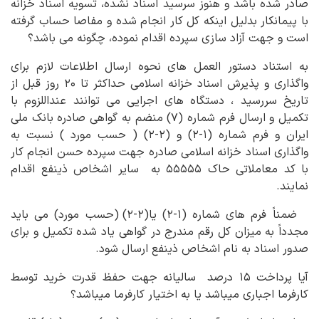
صادر شده باشد و هنوز سرسید اسناد نشده، تسویه اسناد خزانه
با پیمانکار بدلیل اینکه کل کار انجام شده و مفاصا حساب گرفته
است و جهت آزاد سازی سپرده اقدام نموده، چگونه می باشد؟
به استناد دستور العمل های نحوه ارسال اطلاعات لازم برای
واگذاری و پذیرش اسناد خزانه اسلامی حداکثر تا ۲۰ روز قبل از
تاریخ سررسید ، دستگاه های اجرایی می توانند عنداللزوم با
تکمیل و ارسال فرم شماره (۷) منضم به گواهی صادره بانک ملی
ایران و فرم شماره (۱-۲) و (۲-۲) ( حسب مورد ) نسبت به
واگذاری اسناد خزانه اسلامی صادره جهت سپرده حسن انجام کار
با کد معاملاتی حاک ۵۵۵۵۵ به سایر اشخاص ذینفع اقدام
نمایند.
ضمناً فرم های شماره (۱-۲) یا(۲-۲) (حسب مورد) می باید
مجدداً به میزان کل رقم مندرج در گواهی یاد شده تکمیل و برای
صدور اسناد به نام اشخاص ذینفع ارسال شود.
آیا پرداخت ۱۵ درصد سالیانه جهت حفظ قدرت خرید توسط
کارفرما اجباری میباشد یا به اختیار کارفرما میباشد؟