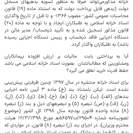
خزانه مذکورمی‌تواند صرفاً به منظور تسویه بدهی‎های مسجل
دولت (بدهی قابل پرداخت دولت که به استناد ماده (۱۹) قانون
محاسبات عمومی کشور- مصوب ۱۳۶۶- و تا قبل از تاریخ واگذاری
اسناد خزانه اسلامی به طلبکاران ایجاد و با توجه به ماده (۲۰)
قانون مذکور تسجیل شده و به تأیید ذیحساب/ مدیر مالی در
دستگاه اجرایی فاقد ذیحساب و رییس دستگاه اجرایی رسیده
باشد) به طلبکاران واگذار ‎گردد.
آیا به پرداختی بابت مالیات بر ارزش افزوده پیمانکاران
ومشاورینی که مطالباتشان بصورت اسناد خزانه اسلامی می باشد
حفظ قدرت خرید تعلق می گیرد؟
برای اسناد خزانه منتشره در سال ۱۳۹۷ چنین ظرفیتی پیش‌بینی
نشده است. لیکن باستناد بند (ج) ماده ۳ آیین نامه اجرایی
بندهای (الف)، (ب)، (ج)، (د)، (ه‍)، (ح)، (ط)، (ی)، (ک)، (ل)،
(ن)، (ف) و (ص) تبصره (۵) و تبصره‎های ذیل و بند (ز) تبصره
(۸) ماده واحده قانون بودجه سال ۱۳۹۸ کل کشور (موضوع
تصویب‎نامه شماره ۲۹۵۰۴/ت۵۶۵۹۷هـ مورخ ۱۲/۳/۱۳۹۸ هیئت
محترم وزیران)، در اجرای بند (ز) تبصره (۸) قانون، در مواردی که
بدهی کارفرما به پیمانکار به صورت اسناد خزانه اسلامی با سر