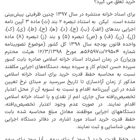
خرید تعلق می گیرد؟
برای اسناد خزانه منتشره در سال ۱۳۹۷ چنین ظرفیتی پیش‌بینی
نشده است. لیکن به استناد تبصره ۲ بند (ث) ماده ۳ آیین نامه
اجرایی بندهای (الف)، (ب)، (ج)، (د)، (ه‍)، (ح)، (ط)، (ی)، (ک)،
(ل)، (ن)، (ف) و (ص) تبصره (۵) و بند (ز) تبصره (۸) ماده
واحده قانون بودجه سال ۱۳۹۸ کل کشور (موضوع تصویب‎نامه
شماره ۲۹۵۰۴/ت۵۶۵۹۷هـ مورخ ۱۲/۳/۱۳۹۸ هیئت محترم
وزیران): در زمان استرداد اسناد خزانه اسلامی صادره بابت کسور
سپرده حسن انجام کار و سپرده بیمه، دستگاه‌های اجرایی مکلفند
نسبت به محاسبه حفظ قدرت خرید برای اسناد خزانه اسلامی
مذکور از زمان آزادسازی تا تاریخ سررسید بر مبنای نرخ تعیین
شده در این آیین‌نامه اقدام و نسبت به تسویه آن از محل اعتبار
تخصیص‌یافته سال جاری، اعم از نقدی و یا اسناد خزانه اسلامی
اقدام نمایند. در صورت عدم وجود اعتبار تخصیص‌یافته،
دستگاههای اجرایی موظفند معادل مبلغ محاسبه شده بابت
حفظ قدرت خرید اسناد مورد اشاره، در دفاتر دستگاه اجرایی
بدهی شناسایی و ثبت نمایند.
در حفظ قدرت خرید ( سود ) برای بیمه ، آیا سود برای سهم