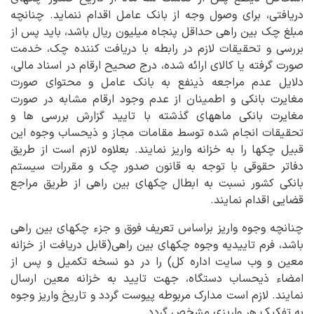
دریافتی، برای وصول وجه از بانک عامل اقدام ننماید. چنانچه
مبلغ چک بین راهی حداقل پنجاه میلیون ریال باشد، باید پس از
بررسی و تحقیقات لازم در رابطه با دریافت کننده چک، خدمت
صورت گرفته یا کالای ارائه شده، درج صحیح ارقام در اسناد مالی،
دلایل عدم مراجعه ذینفع به بانک عامل و محتوای صورت
مغایرت بانکی و اطمینان از عدم وجود ارقام مشابه در صورت
مغایرت بانکی ماههای گذشته با تایید گزارش بررسی ها و
تحقیقات انجام شده توسط مقامات مجاز و ذیحساب وجوه این
قبیل چکها را به خزانه واریز نمایند. بعلاوه لازم است از طریق
دفاتر حقوقی با توجه به قانون صدور چک و مقررات سیستم
بانکی کشور نسبت به ابطال چکهای بین راهی از طریق مراجع
قضایی اقدام نمایند.
چنانچه وجوه واریز براساس تعریف فوق و جزء چکهای بین راهی
باشد، فرم تاییدیه وجوه چکهای بین راهی(قابل دریافت از خزانه
معین و وب سایت اداره کل) را در دو نسخه تکمیل و پس از
امضاء ذیحساب دستگاه، جهت تایید به خزانه معین ارسال
نمایند. لازم است مدارک مربوطه پیوست گردد و تاریخ واریز وجوه
به تفکیک هر واریزی مشخص گردد.