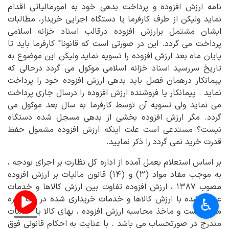
نامه ارزش افزوده و پرداخت بدهی خود به امورمالیاتی اقدام
نماید ولیکن از طرف کارفرما یا دستگاه اجرایی خریدار، مطالبات
ایشان مشتمل برارزش افزوده درقالب اسناد خزانه اسلامی
پرداخت می گردد. این در صورتی است که قانونا" کارفرما باید تا
پایان ماه بعد ارزش افزوده را تسویه نماید ولیکن این موضوع به
تاریخ سررسید اسناد خزانه اسلامی موکول می گردد درحالی که
پیمانکار درهمان فصل باید بدهی ارزش افزوده خود را پرداخت
نماید . پیمانکار یا فروشنده ارزش افزوده را درسال جاری پرداخت
می نماید ولی تسویه آن توسط کارفرما به سال بعد موکول می
گردد. مگر ارزش افزوده بخشی از بدهی مسجل شده دستگاه
نیست؟ مستدعی است علت اینکه ارزش افزوده مشمول حفظ
قدرت خرید نمی گردد را ذکر نمایید.
بر اساس استعلام بعمل آمده از اداره کل نظارت بر اجرای بودجه ،
به موجب مفاد مواد (۳) و (۱۴) قانون مالیات بر ارزش افزوده
مصوب ۱۳۸۷ ، ارزش افزوده تفاوت بین ارزش کالاها و خدمات
عرضه شده با ارزش کالاها و خدمات خریداری شده در یک دوره
♿︎
معین است و ماخذ محاسبه ارزش افزوده ، بهای کالا یا خدمات
مندرج در صورتحساب می باشد . با عنایت به احکام قانونی فوق