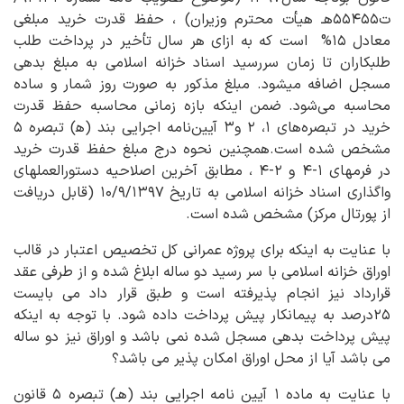
ت۵۵۴۵۵هـ هیأت محترم وزیران) ، حفظ قدرت خرید مبلغی
معادل ۱۵% است که به ازای هر سال تأخیر در پرداخت طلب
طلبکاران تا زمان سررسید اسناد خزانه اسلامی به مبلغ بدهی
مسجل اضافه می‎شود. مبلغ مذکور به صورت روز شمار و ساده
محاسبه می‌شود. ضمن اینکه بازه زمانی محاسبه حفظ قدرت
خرید در تبصره‌های ۱، ۲ و۳ آیین‌نامه اجرایی بند (ه‍) تبصره ۵
مشخص شده است.همچنین نحوه درج مبلغ حفظ قدرت خرید
در فرم‎های ۱-۴ و ۲-۴ ، مطابق آخرین اصلاحیه دستورالعمل‎های
واگذاری اسناد خزانه اسلامی به تاریخ ۱۰/۹/۱۳۹۷ (قابل دریافت
از پورتال مرکز) مشخص شده است.
با عنایت به اینکه برای پروژه عمرانی کل تخصیص اعتبار در قالب
اوراق خزانه اسلامی با سر رسید دو ساله ابلاغ شده و از طرفی عقد
قرارداد نیز انجام پذیرفته است و طبق قرار داد می بایست
۲۵درصد به پیمانکار پیش پرداخت داده شود. با توجه به اینکه
پیش پرداخت بدهی مسجل شده نمی باشد و اوراق نیز دو ساله
می باشد آیا از محل اوراق امکان پذیر می باشد؟
با عنایت به ماده ۱ آیین نامه اجرایی بند (هـ) تبصره ۵ قانون