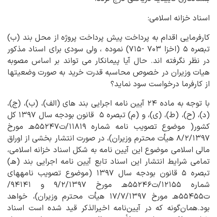
اسناد خزانه اسلامی:
کارفرمایی اقدام به پرداخت پیش پرداخت پروژه از محل بند (ب)
تبصره ۵ (اخزا ۷۰۳ -۷۱۵) نموده ، ولی سودی برای اسناد مذکور
در نظر نگرفته اند. حال آیا پیمانکار می تواند بر اساس مصوبه
هیات وزیران در خصوص محاسبه قدرت خرید به صورت وضعیتها
از کارفرما درخواست سود نماید؟
با توجه به ماده ۲۴ آیین نامه‎ اجرایی بند های (الف)، (ب)، (ج)،
(د)، (ح)، (ط)، (ی)، و (م) تبصره ۵ قانون بودجه سال ۱۳۹۷ کل
کشور( موضوع تصویب نامه شماره ۱۱۸۱۹/ت۵۵۲۴۷هـ مورخ
۸/۲/۱۳۹۷ هیأت محترم وزیران)، در صورت انتشار بخشی از اوراق
مالی اسلامی موضوع این آیین نامه به شکل اسناد خزانه اسلامی،
تمامی شرایط انتشار این اسناد تابع آیین نامه اجرایی بند (هـ)
تبصره ۵ قانون بودجه سال ۱۳۹۷ (موضوع تصویب نامه‎های
شماره ۱۲۱۵۵/ت۵۵۲۴۶هـ مورخ ۹/۲/۱۳۹۷ و ۹۴۱۴۱/
ت۵۵۴۵۵هـ مورخ ۱۷/۷/۱۳۹۷ هیأت محترم وزیران)، خواهد
بود.همان‌گونه که در آیین‌نامه اخیرالذکر قید شده است اسناد