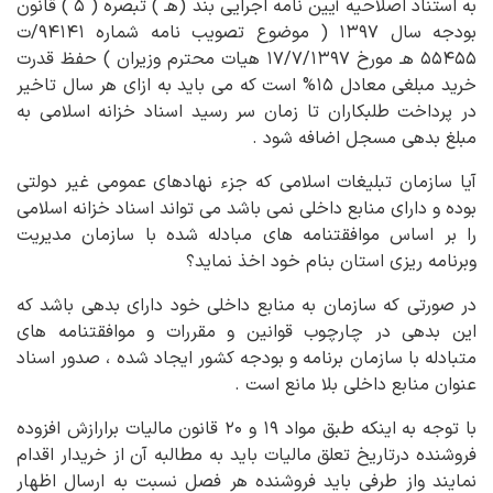
به استناد اصلاحیه آیین نامه اجرایی بند (هـ ) تبصره ( ۵ ) قانون
بودجه سال ۱۳۹۷ ( موضوع تصویب نامه شماره ۹۴۱۴۱/ت
۵۵۴۵۵ هـ مورخ ۱۷/۷/۱۳۹۷ هیات محترم وزیران ) حفظ قدرت
خرید مبلغی معادل ۱۵% است که می باید به ازای هر سال تاخیر
در پرداخت طلبکاران تا زمان سر رسید اسناد خزانه اسلامی به
مبلغ بدهی مسجل اضافه شود .
آیا سازمان تبلیغات اسلامی که جزء نهادهای عمومی غیر دولتی
بوده و دارای منابع داخلی نمی باشد می تواند اسناد خزانه اسلامی
را بر اساس موافقتنامه های مبادله شده با سازمان مدیریت
وبرنامه ریزی استان بنام خود اخذ نماید؟
در صورتی که سازمان به منابع داخلی خود دارای بدهی باشد که
این بدهی در چارچوب قوانین و مقررات و موافقتنامه های
متبادله با سازمان برنامه و بودجه کشور ایجاد شده ، صدور اسناد
عنوان منابع داخلی بلا مانع است .
با توجه به اینکه طبق مواد ۱۹ و ۲۰ قانون مالیات برارازش افزوده
فروشنده درتاریخ تعلق مالیات باید به مطالبه آن از خریدار اقدام
نمایند واز طرفی باید فروشنده هر فصل نسبت به ارسال اظهار