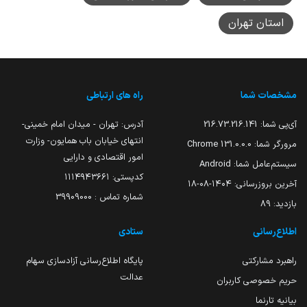
استان تهران
مشخصات شما
راه های ارتباطی
آی‌پی شما:
216.73.216.141
آدرس: تهران - میدان امام خمینی-
انتهای خیابان باب همایون- وزارت
مرورگر شما:
131.0.0.0 Chrome
امور اقتصادی و دارایی
سیستم‌عامل شما:
Android
کدپستی: ۱۱۱۴۹۴۳۶۶۱
آخرین بروزرسانی:
۱۴۰۴-۰۸-۱۸
شماره تماس : 39909000
بازدید:
89
اطلاع‌رسانی
ستادی
راهبرد مشارکتی
پایگاه اطلاع‌رسانی آزادسازی سهام
عدالت
حریم خصوصی کاربران
بیانیه تارنما