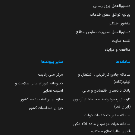
دستورالعمل بروز رسانی
بیانیه توافق سطح خدمات
منشور اخلاقی
دستورالعمل مدیریت تعارض منافع
نقشه سایت
مناقصه و مزایده
سامانه‌ها
سایر پیوندها
سامانه جامع کارآفرینی ، اشتغال و
مرکز ملی رقابت
تولید(کات)
دبیرخانه شورای عالی سلامت و
بانک داده‌های اقتصادی و مالی
امنیت غذایی
تارنمای پنجره واحد محیط‌های آزمون
سازمان برنامه بودجه کشور
(ایران تما)
دیوان محاسبات کشور
سامانه مدیریت خدمات دولت
سامانه هیات موضوع ماده 251 مکرر
قانون مالیات‌های مستقیم