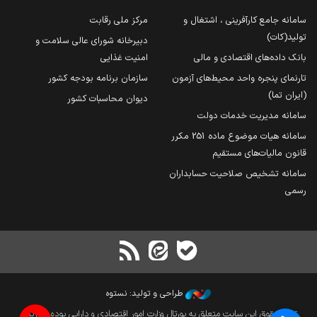
سامانه جامع کارآفرینی ، اشتغال و
مرکز ملی رقابت
تولید(کات)
دبیرخانه شورای عالی سلامت و
بانک داده‌های اقتصادی و مالی
امنیت غذایی
تارنمای پنجره واحد محیط‌های آزمون
سازمان برنامه بودجه کشور
(ایران تما)
دیوان محاسبات کشور
سامانه مدیریت خدمات دولت
سامانه هیات موضوع ماده 251 مکرر
قانون مالیات‌های مستقیم
سامانه تشخیص صلاحیت حسابداران
رسمی
طراحی و تولید: نستوه
تمام حقوق این سایت متعلق به پورتال وزارت امور اقتصادی و دارایی بوده و بازنشر