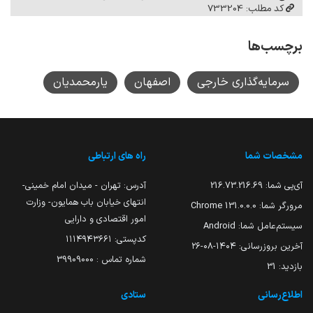
کد مطلب: 733204
برچسب‌ها
سرمایه‌گذاری خارجی
اصفهان
یارمحمدیان
مشخصات شما
راه های ارتباطی
آی‌پی شما:
216.73.216.69
آدرس: تهران - میدان امام خمینی-
انتهای خیابان باب همایون- وزارت
مرورگر شما:
131.0.0.0 Chrome
امور اقتصادی و دارایی
سیستم‌عامل شما:
Android
کدپستی: ۱۱۱۴۹۴۳۶۶۱
آخرین بروزرسانی:
۱۴۰۴-۰۸-۲۶
شماره تماس : 39909000
بازدید:
31
اطلاع‌رسانی
ستادی