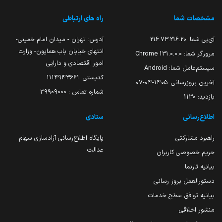
مشخصات شما
راه های ارتباطی
آی‌پی شما:
216.73.216.20
آدرس: تهران - میدان امام خمینی-
انتهای خیابان باب همایون- وزارت
مرورگر شما:
131.0.0.0 Chrome
امور اقتصادی و دارایی
سیستم‌عامل شما:
Android
کدپستی: ۱۱۱۴۹۴۳۶۶۱
آخرین بروزرسانی:
۱۴۰۵-۰۴-۰۷
شماره تماس : 39909000
بازدید:
1130
اطلاع‌رسانی
ستادی
راهبرد مشارکتی
پایگاه اطلاع‌رسانی آزادسازی سهام
عدالت
حریم خصوصی کاربران
بیانیه تارنما
دستورالعمل بروز رسانی
بیانیه توافق سطح خدمات
منشور اخلاقی