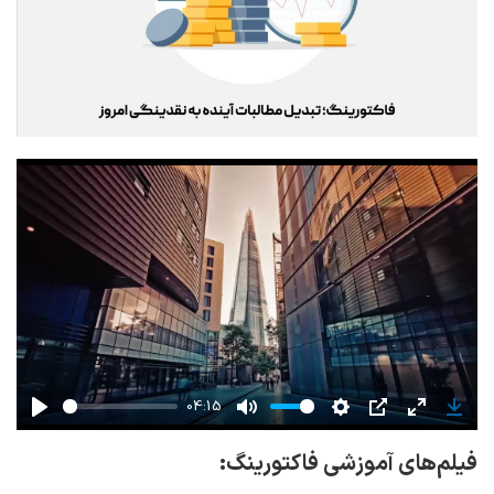
04:15
Play
Mute
Settings
PIP
Enter
Down
fullscreen
فیلم‌های آموزشی فاکتورینگ: