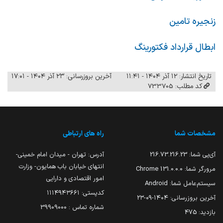
زنجیره تامین
ابطال قرارداد فکتورینگ
تاریخ انتشار: ۱۲ آذر ۱۴۰۴ - ۱۱:۴۱
آخرین بروزرسانی: ۲۳ آذر ۱۴۰۴ - ۱۷:۰۱
کد مطلب: 733705
مشخصات شما
راه های ارتباطی
آی‌پی شما:
216.73.216.23
آدرس: تهران - میدان امام خمینی-
انتهای خیابان باب همایون- وزارت
مرورگر شما:
131.0.0.0 Chrome
امور اقتصادی و دارایی
سیستم‌عامل شما:
Android
کدپستی: ۱۱۱۴۹۴۳۶۶۱
آخرین بروزرسانی:
۱۴۰۴-۰۹-۲۳
شماره تماس : 39909000
بازدید:
475