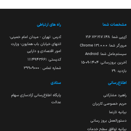
مشخصات شما
راه های ارتباطی
آی‌پی شما:
216.73.217.148
آدرس: تهران - میدان امام خمینی-
انتهای خیابان باب همایون- وزارت
مرورگر شما:
131.0.0.0 Chrome
امور اقتصادی و دارایی
سیستم‌عامل شما:
Android
کدپستی: ۱۱۱۴۹۴۳۶۶۱
آخرین بروزرسانی:
۱۴۰۴-۰۹-۱۵
شماره تماس : 39909000
بازدید:
29
اطلاع‌رسانی
ستادی
راهبرد مشارکتی
پایگاه اطلاع‌رسانی آزادسازی سهام
عدالت
حریم خصوصی کاربران
بیانیه تارنما
دستورالعمل بروز رسانی
بیانیه توافق سطح خدمات