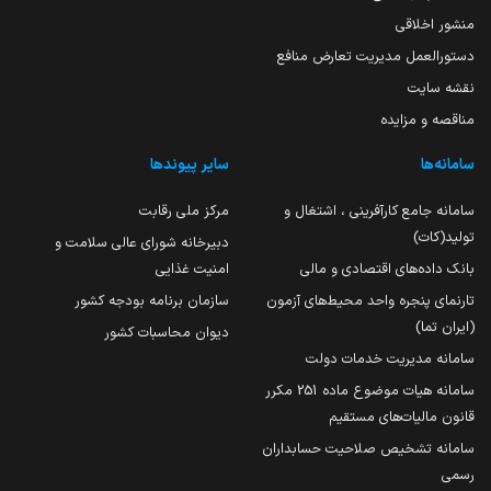
منشور اخلاقی
دستورالعمل مدیریت تعارض منافع
نقشه سایت
مناقصه و مزایده
سامانه‌ها
سایر پیوندها
سامانه جامع کارآفرینی ، اشتغال و
مرکز ملی رقابت
تولید(کات)
دبیرخانه شورای عالی سلامت و
بانک داده‌های اقتصادی و مالی
امنیت غذایی
تارنمای پنجره واحد محیط‌های آزمون
سازمان برنامه بودجه کشور
(ایران تما)
دیوان محاسبات کشور
سامانه مدیریت خدمات دولت
سامانه هیات موضوع ماده 251 مکرر
قانون مالیات‌های مستقیم
سامانه تشخیص صلاحیت حسابداران
رسمی