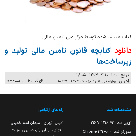
کتاب منتشر شده توسط مرکز ملی تامین مالی:
دانلود
کتابچه قانون تامین مالی تولید و
زیرساخت‌ها
تاریخ انتشار: ۱۰ آذر ۱۴۰۴ - ۱۸:۰۵
آخرین بروزرسانی: ۸ اردیبهشت ۱۴۰۵ - ۱۰:۴۵
کد مطلب: 734001
مشخصات شما
راه های ارتباطی
آی‌پی شما:
216.73.216.43
آدرس: تهران - میدان امام خمینی-
انتهای خیابان باب همایون- وزارت
مرورگر شما:
131.0.0.0 Chrome