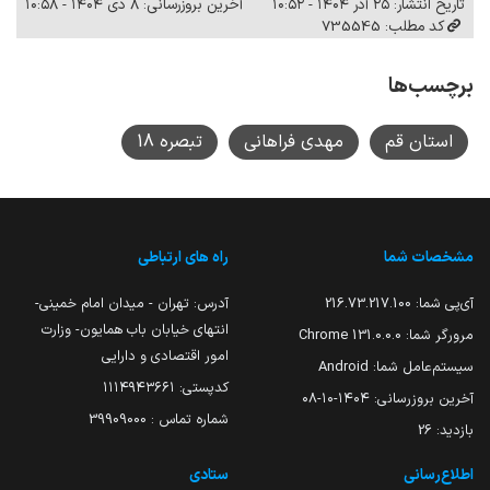
تاریخ انتشار: ۲۵ آذر ۱۴۰۴ - ۱۰:۵۲
آخرین بروزرسانی: ۸ دی ۱۴۰۴ - ۱۰:۵۸
کد مطلب: 735545
برچسب‌ها
استان قم
مهدی فراهانی
تبصره 18
مشخصات شما
راه های ارتباطی
آی‌پی شما:
216.73.217.100
آدرس: تهران - میدان امام خمینی-
انتهای خیابان باب همایون- وزارت
مرورگر شما:
131.0.0.0 Chrome
امور اقتصادی و دارایی
سیستم‌عامل شما:
Android
کدپستی: ۱۱۱۴۹۴۳۶۶۱
آخرین بروزرسانی:
۱۴۰۴-۱۰-۰۸
شماره تماس : 39909000
بازدید:
26
اطلاع‌رسانی
ستادی