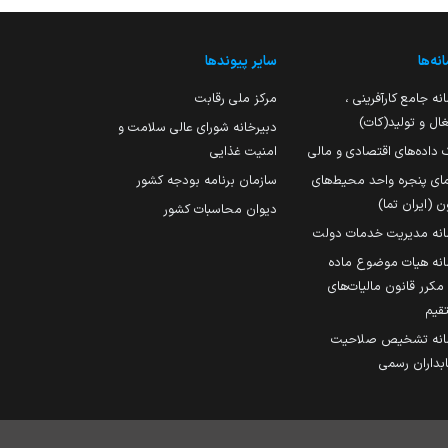
نه‌ها
سایر پیوندها
نه جامع کارآفرینی ،
مرکز ملی رقابت
ال و تولید(کات)
دبیرخانه شورای عالی سلامت و
 داده‌های اقتصادی و مالی
امنیت غذایی
مای پنجره واحد محیط‌های
سازمان برنامه بودجه کشور
ن (ایران تما)
دیوان محاسبات کشور
انه مدیریت خدمات دولت
نه هیات موضوع ماده
251 مکرر قانون مالیات‌های
قیم
انه تشخیص صلاحیت
داران رسمی