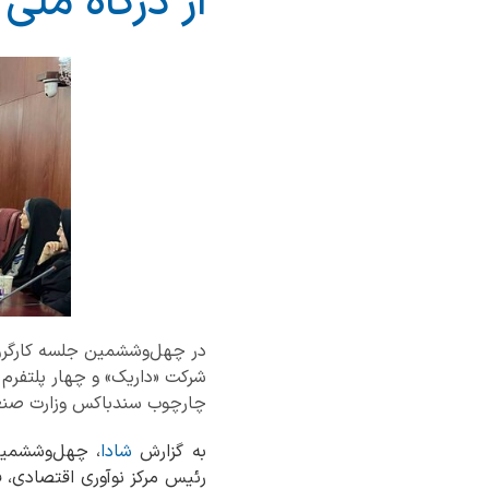
از درگاه ملی
در چهل‌وششمین جلسه کارگروه
شرکت «داریک» و چهار پلتفرم «
چارچوب سندباکس وزارت صنع
به گزارش
شادا
، چهل‌وششمین
رئیس مرکز نوآوری اقتصادی، ف