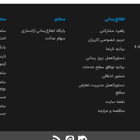
اطلاع‌رسانی
ستادی
ساما
راهبرد مشارکتی
پایگاه اطلاع‌رسانی آزادسازی
ساما
سهام عدالت
اشتغ
حریم خصوصی کاربران
ی و
بانک
بیانیه تارنما
تارن
دستورالعمل بروز رسانی
آزمو
بیانیه توافق سطح خدمات
سام
منشور اخلاقی
ساما
دستورالعمل مدیریت تعارض
منافع
مست
نقشه سایت
سام
مناقصه و مزایده
حساب