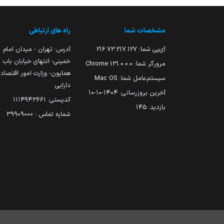
مشخصات شما
راه های ارتباطی
آی‌پی شما:
216.73.217.127
آدرس: تهران - میدان امام
خمینی- انتهای خیابان باب
مرورگر شما:
131.0.0.0 Chrome
همایون- وزارت امور اقتصاد
سیستم‌عامل شما:
Mac OS
دارایی
آخرین بروزرسانی:
۱۴۰۴-۱۰-۱۰
کدپستی: ۱۱۱۴۹۴۳۶۶۱
بازدید:
145
شماره تماس : 39909000