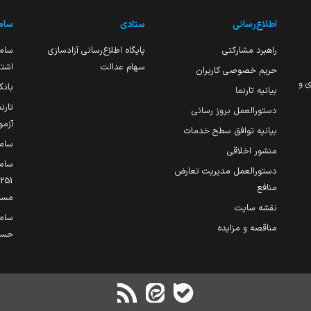
اطلاع‌رسانی
ستادی
ساما
راهبرد مشارکتی
پایگاه اطلاع‌رسانی آزادسازی
ساما
سهام عدالت
اشتغ
حریم خصوصی کاربران
ی و
بانک
بیانیه تارنما
تارن
دستورالعمل بروز رسانی
آزمو
بیانیه توافق سطح خدمات
سام
منشور اخلاقی
ساما
دستورالعمل مدیریت تعارض
منافع
مست
نقشه سایت
سام
مناقصه و مزایده
حساب