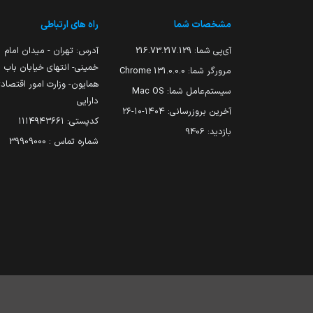
مشخصات شما
راه های ارتباطی
آی‌پی شما:
216.73.217.129
آدرس: تهران - میدان امام
خمینی- انتهای خیابان باب
مرورگر شما:
131.0.0.0 Chrome
همایون- وزارت امور اقتصاد
سیستم‌عامل شما:
Mac OS
دارایی
آخرین بروزرسانی:
۱۴۰۴-۱۰-۲۶
کدپستی: ۱۱۱۴۹۴۳۶۶۱
بازدید:
9406
شماره تماس : 39909000