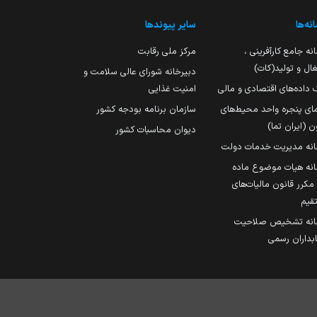
نه‌ها
سایر پیوندها
نه جامع کارآفرینی ،
مرکز ملی رقابت
ال و تولید(کات)
دبیرخانه شورای عالی سلامت و
 داده‌های اقتصادی و مالی
امنیت غذایی
مای پنجره واحد محیط‌های
سازمان برنامه بودجه کشور
ن (ایران تما)
دیوان محاسبات کشور
انه مدیریت خدمات دولت
نه هیات موضوع ماده
251 مکرر قانون مالیات‌های
قیم
انه تشخیص صلاحیت
داران رسمی