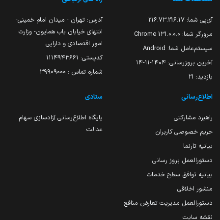
آی‌پی شما:
216.73.216.17
آدرس: تهران - میدان امام خمینی-
انتهای خیابان باب همایون- وزارت
مرورگر شما:
131.0.0.0 Chrome
امور اقتصادی و دارایی
سیستم‌عامل شما:
Android
کدپستی: ۱۱۱۴۹۴۳۶۶۱
آخرین بروزرسانی:
۱۴۰۴-۱۱-۱۴
شماره تماس : 39909000
بازدید:
21
اطلاع‌رسانی
ستادی
راهبرد مشارکتی
پایگاه اطلاع‌رسانی آزادسازی سهام
عدالت
حریم خصوصی کاربران
بیانیه تارنما
دستورالعمل بروز رسانی
بیانیه توافق سطح خدمات
منشور اخلاقی
دستورالعمل مدیریت تعارض منافع
نقشه سایت