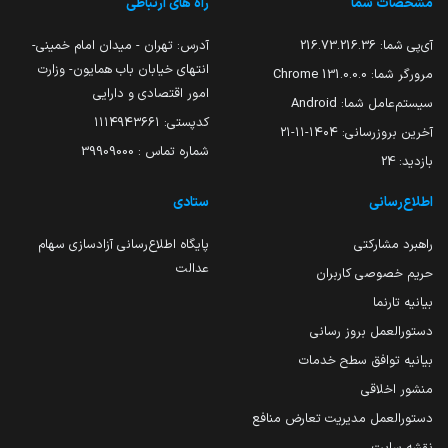
مشخصات شما
راه های ارتباطی
آی‌پی شما:
216.73.216.36
آدرس: تهران - میدان امام خمینی-
انتهای خیابان باب همایون- وزارت
مرورگر شما:
131.0.0.0 Chrome
امور اقتصادی و دارایی
سیستم‌عامل شما:
Android
کدپستی: ۱۱۱۴۹۴۳۶۶۱
آخرین بروزرسانی:
۱۴۰۴-۱۱-۲۱
شماره تماس : 39909000
بازدید:
24
اطلاع‌رسانی
ستادی
راهبرد مشارکتی
پایگاه اطلاع‌رسانی آزادسازی سهام
عدالت
حریم خصوصی کاربران
بیانیه تارنما
دستورالعمل بروز رسانی
بیانیه توافق سطح خدمات
منشور اخلاقی
دستورالعمل مدیریت تعارض منافع
نقشه سایت