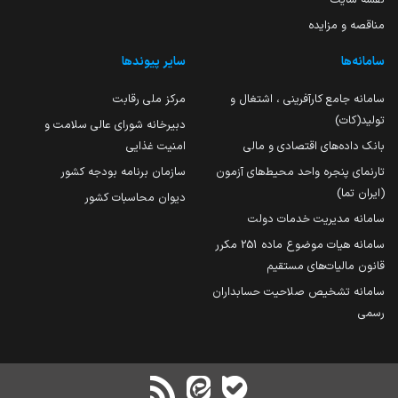
مناقصه و مزایده
سامانه‌ها
سایر پیوندها
سامانه جامع کارآفرینی ، اشتغال و
مرکز ملی رقابت
تولید(کات)
دبیرخانه شورای عالی سلامت و
بانک داده‌های اقتصادی و مالی
امنیت غذایی
تارنمای پنجره واحد محیط‌های آزمون
سازمان برنامه بودجه کشور
(ایران تما)
دیوان محاسبات کشور
سامانه مدیریت خدمات دولت
سامانه هیات موضوع ماده 251 مکرر
قانون مالیات‌های مستقیم
سامانه تشخیص صلاحیت حسابداران
رسمی