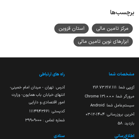
برچسب‌ها
مرکز تامین مالی
استان قزوین
ابزارهای نوین تامین مالی
مشخصات شما
راه های ارتباطی
آی‌پی شما:
216.73.217.111
آدرس: تهران - میدان امام خمینی-
انتهای خیابان باب همایون- وزارت
مرورگر شما:
131.0.0.0 Chrome
امور اقتصادی و دارایی
سیستم‌عامل شما:
Android
کدپستی: ۱۱۱۴۹۴۳۶۶۱
آخرین بروزرسانی:
۱۴۰۴-۱۲-۰۳
شماره تماس : 39909000
بازدید:
58
اطلاع‌رسانی
ستادی