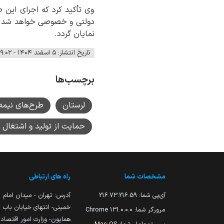
وی تأکید کرد که اجرای این
نمایان گردد.
تاریخ انتشار: ۵ اسفند ۱۴۰۴ - ۰۹:۰۲
برچسب‌ها
لرستان
طرح‌های نیمه
حمایت از تولید و اشتغال 
مشخصات شما
راه های ارتباطی
آی‌پی شما:
216.73.216.59
آدرس: تهران - میدان امام
خمینی- انتهای خیابان باب
مرورگر شما:
131.0.0.0 Chrome
همایون- وزارت امور اقتصاد