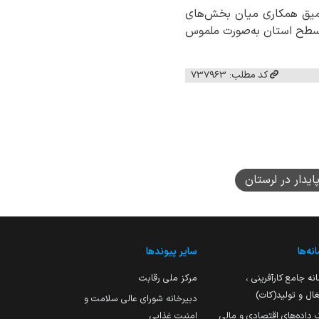
عمیق همکاری میان بخش‌های
مه نخست سال ۱۴۰۵، آثار اقتصادی آن در سطح استان به‌صورت ملموس
کد مطلب: 737963
ایدار در لرستان
نه‌ها
سایر پیوندها
نه جامع کارآفرینی ،
مرکز ملی رقابت
ال و تولید(کات)
دبیرخانه شورای عالی سلامت و
 داده‌های اقتصادی و مالی
امنیت غذایی