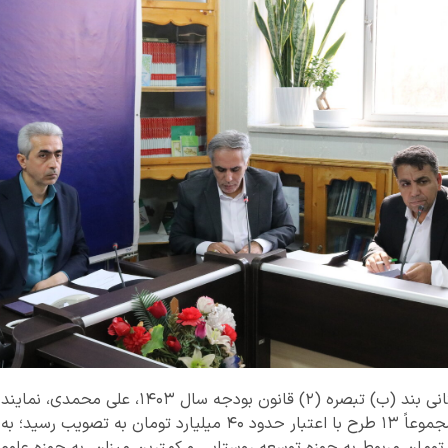
در هشتمین جلسه کمیته استانی بند (ب) تبصره (۲) قانون بو
اقتصادی استان، عنوان کرد: مجموعاً ۱۳ طرح با اعتبار حدود ۴۰ میلیارد 
ا مبلغ ۱۱.۷ میلیارد تومان مربوط به حوزه توسعه روستایی و کمترین میزان، به حو