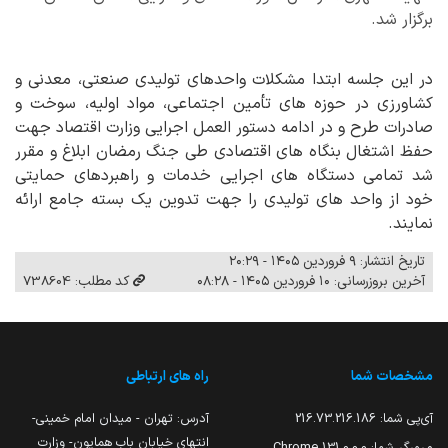
برگزار شد.
در این جلسه ابتدا مشکلات واحدهای تولیدی صنعتی، معدنی و
کشاورزی در حوزه های تأمین اجتماعی، مواد اولیه، سوخت و
صادرات طرح و در ادامه دستور العمل اجرایی وزارت اقتصاد جهت
حفظ اشتغال بنگاه های اقتصادی طی جنگ رمضان ابلاغ و مقرر
شد تمامی دستگاه های اجرایی خدمات و راهبردهای حمایتی
خود از واحد های تولیدی را جهت تدوین یک بسته جامع ارائه
نمایند.
تاریخ انتشار: ۹ فروردین ۱۴۰۵ - ۲۰:۲۹
آخرین بروزرسانی: ۱۰ فروردین ۱۴۰۵ - ۰۸:۲۸
کد مطلب: 738604
مشخصات شما
راه های ارتباطی
آی‌پی شما:
216.73.216.186
آدرس: تهران - میدان امام خمینی-
انتهای خیابان باب همایون- وزارت
مرورگر شما:
131.0.0.0 Chrome