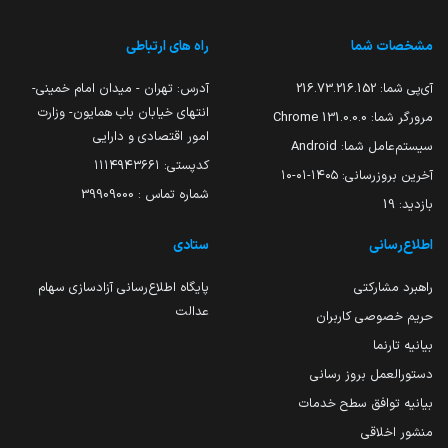
مشخصات شما
راه های ارتباطی
آی‌پی شما:
216.73.216.152
آدرس: تهران - میدان امام خمینی-
انتهای خیابان باب همایون- وزارت
مرورگر شما:
131.0.0.0 Chrome
امور اقتصادی و دارایی
سیستم‌عامل شما:
Android
کدپستی: ۱۱۱۴۹۴۳۶۶۱
آخرین بروزرسانی:
۱۴۰۵-۰۱-۱۰
شماره تماس : 39909000
بازدید:
19
اطلاع‌رسانی
ستادی
راهبرد مشارکتی
پایگاه اطلاع‌رسانی آزادسازی سهام
عدالت
حریم خصوصی کاربران
بیانیه تارنما
دستورالعمل بروز رسانی
بیانیه توافق سطح خدمات
منشور اخلاقی