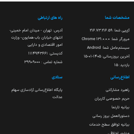
مشخصات شما
راه های ارتباطی
آی‌پی شما:
216.73.216.59
آدرس: تهران - میدان امام خمینی-
انتهای خیابان باب همایون- وزارت
مرورگر شما:
131.0.0.0 Chrome
امور اقتصادی و دارایی
سیستم‌عامل شما:
Android
کدپستی: ۱۱۱۴۹۴۳۶۶۱
آخرین بروزرسانی:
۱۴۰۵-۰۱-۱۵
شماره تماس : 39909000
بازدید:
15
اطلاع‌رسانی
ستادی
راهبرد مشارکتی
پایگاه اطلاع‌رسانی آزادسازی سهام
عدالت
حریم خصوصی کاربران
بیانیه تارنما
دستورالعمل بروز رسانی
بیانیه توافق سطح خدمات
منشور اخلاقی