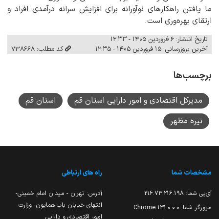
ما یافتن راهکارهای نوآورانه برای افزایش سرانه درآمدی افراد و
ارتقای بهره‌وری است.
تاریخ انتشار: ۶ فروردین ۱۴۰۵ - ۱۲:۳۳
آخرین بروزرسانی: ۱۵ فروردین ۱۴۰۵ - ۱۲:۳۵
کد مطلب: 738668
برچسب‌ها
مدیرکل اقتصادی و امور دارایی استان قم
استان قم
نیره مظهر
مشخصات شما
راه های ارتباطی
آی‌پی شما:
216.73.216.198
آدرس: تهران - میدان امام خمینی-
انتهای خیابان باب همایون- وزارت
مرورگر شما:
131.0.0.0 Chrome
امور اقتصادی و دارایی