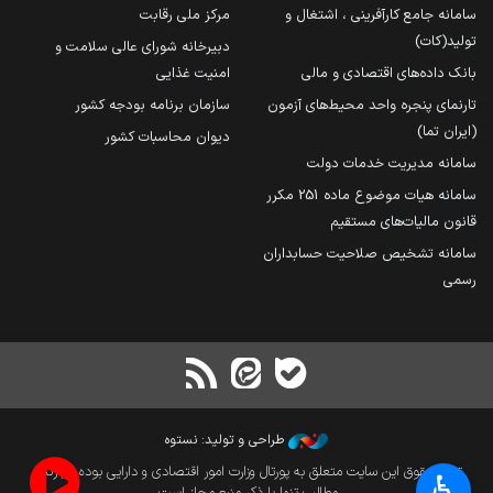
سامانه جامع کارآفرینی ، اشتغال و
مرکز ملی رقابت
تولید(کات)
دبیرخانه شورای عالی سلامت و
بانک داده‌های اقتصادی و مالی
امنیت غذایی
تارنمای پنجره واحد محیط‌های آزمون
سازمان برنامه بودجه کشور
(ایران تما)
دیوان محاسبات کشور
سامانه مدیریت خدمات دولت
سامانه هیات موضوع ماده 251 مکرر
قانون مالیات‌های مستقیم
سامانه تشخیص صلاحیت حسابداران
رسمی
طراحی و تولید: نستوه
تمام حقوق این سایت متعلق به پورتال وزارت امور اقتصادی و دارایی بوده و بازنشر
♿︎
مطالب تنها با ذکر منبع مجاز است.