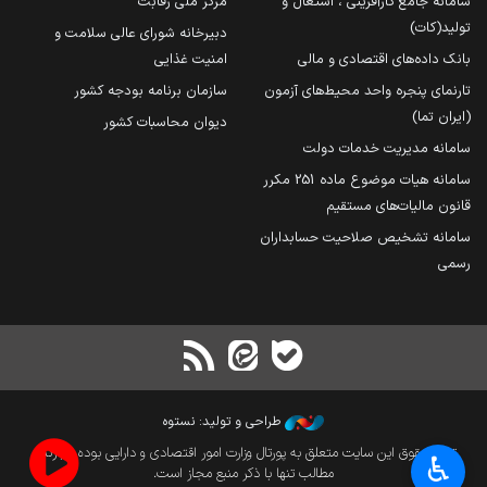
سامانه جامع کارآفرینی ، اشتغال و
مرکز ملی رقابت
تولید(کات)
دبیرخانه شورای عالی سلامت و
بانک داده‌های اقتصادی و مالی
امنیت غذایی
تارنمای پنجره واحد محیط‌های آزمون
سازمان برنامه بودجه کشور
(ایران تما)
دیوان محاسبات کشور
سامانه مدیریت خدمات دولت
سامانه هیات موضوع ماده 251 مکرر
قانون مالیات‌های مستقیم
سامانه تشخیص صلاحیت حسابداران
رسمی
طراحی و تولید: نستوه
تمام حقوق این سایت متعلق به پورتال وزارت امور اقتصادی و دارایی بوده و بازنشر
♿︎
مطالب تنها با ذکر منبع مجاز است.