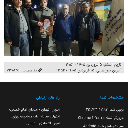
تاریخ انتشار: ۵ فروردین ۱۴۰۵ - ۱۲:۵۱
آخرین بروزرسانی: ۱۵ فروردین ۱۴۰۵ - ۱۲:۵۲
کد مطلب: 738672
مشخصات شما
راه های ارتباطی
آی‌پی شما:
216.73.217.92
آدرس: تهران - میدان امام خمینی-
انتهای خیابان باب همایون- وزارت
مرورگر شما:
131.0.0.0 Chrome
امور اقتصادی و دارایی
سیستم‌عامل شما:
Android