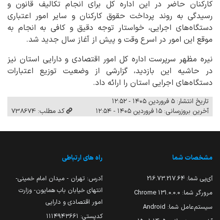
کارکنان حاضر در این اداره کل برای انجام تکالیف قانون و
رسیدگی به روند پرداخت حقوق کارکنان و سایر امور اعتباری
دستگاه‌های اجرایی، خواستار توجه دقیق و کافی به انجام به
موقع این امور در اسرع وقت و پیش از آغاز سال جدید شد.
نیره مظهر سرپرست اداره کل امور اقتصادی و دارایی استان نیز
در حاشیه این بازدید، گزارشی از وضعیت توزیع اعتبارات
دستگاه‌های اجرایی استان را ارائه داد.
تاریخ انتشار: ۵ فروردین ۱۴۰۵ - ۱۲:۵۲
آخرین بروزرسانی: ۱۵ فروردین ۱۴۰۵ - ۱۲:۵۴
کد مطلب: 738674
مشخصات شما
راه های ارتباطی
آی‌پی شما:
216.73.217.64
آدرس: تهران - میدان امام خمینی-
انتهای خیابان باب همایون- وزارت
مرورگر شما:
131.0.0.0 Chrome
امور اقتصادی و دارایی
سیستم‌عامل شما:
Android
کدپستی: ۱۱۱۴۹۴۳۶۶۱