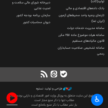
تولید(کات)
دبیرخانه شورای عالی سلامت و
بانک داده‌های اقتصادی و مالی
امنیت غذایی
تارنمای پنجره واحد محیط‌های آزمون
سازمان برنامه بودجه کشور
(ایران تما)
دیوان محاسبات کشور
سامانه مدیریت خدمات دولت
سامانه هیات موضوع ماده 251 مکرر
قانون مالیات‌های مستقیم
سامانه تشخیص صلاحیت حسابداران
رسمی
طراحی و تولید: نستوه
تمام حقوق این سایت متعلق به پورتال وزارت امور اقتصادی و دارایی بوده و بازنشر
♿︎
مطالب تنها با ذکر منبع مجاز است.
باز نشر مطالب با ذکر منبع بلامانع است.