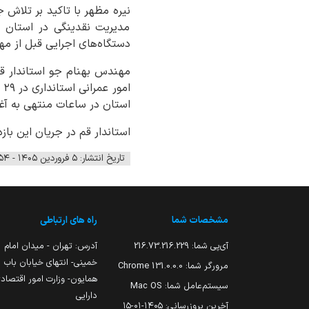
نیره مظهر با تاکید بر تلاش ج
مدیریت نقدینگی در استان اظ
دستگاه‌های اجرایی قبل از م
مهندس بهنام جو استاندار ق
استان در ساعات منتهی به آغاز سال ۱۴۰۵ قر
استاندار قم در جریان این بازد
تاریخ انتشار: ۵ فروردین ۱۴۰۵ - ۱۲:۵۴
مشخصات شما
راه های ارتباطی
آی‌پی شما:
216.73.216.229
آدرس: تهران - میدان امام
خمینی- انتهای خیابان باب
مرورگر شما:
131.0.0.0 Chrome
همایون- وزارت امور اقتصاد
سیستم‌عامل شما:
Mac OS
دارایی
آخرین بروزرسانی:
۱۴۰۵-۰۱-۱۵