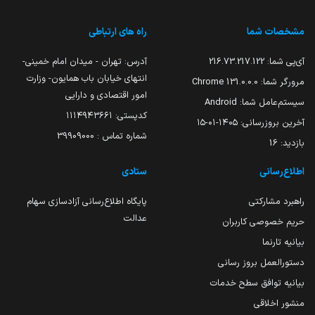
مشخصات شما
راه های ارتباطی
آی‌پی شما:
216.73.217.122
آدرس: تهران - میدان امام خمینی-
انتهای خیابان باب همایون- وزارت
مرورگر شما:
131.0.0.0 Chrome
امور اقتصادی و دارایی
سیستم‌عامل شما:
Android
کدپستی: ۱۱۱۴۹۴۳۶۶۱
آخرین بروزرسانی:
۱۴۰۵-۰۱-۱۵
شماره تماس : 39909000
بازدید:
16
اطلاع‌رسانی
ستادی
راهبرد مشارکتی
پایگاه اطلاع‌رسانی آزادسازی سهام
عدالت
حریم خصوصی کاربران
بیانیه تارنما
دستورالعمل بروز رسانی
بیانیه توافق سطح خدمات
منشور اخلاقی