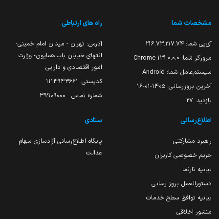
مشخصات شما
راه های ارتباطی
آی‌پی شما:
216.73.217.74
آدرس: تهران - میدان امام خمینی-
انتهای خیابان باب همایون- وزارت
مرورگر شما:
131.0.0.0 Chrome
امور اقتصادی و دارایی
سیستم‌عامل شما:
Android
کدپستی: ۱۱۱۴۹۴۳۶۶۱
آخرین بروزرسانی:
۱۴۰۵-۰۱-۱۶
شماره تماس : 39909000
بازدید:
27
اطلاع‌رسانی
ستادی
راهبرد مشارکتی
پایگاه اطلاع‌رسانی آزادسازی سهام
عدالت
حریم خصوصی کاربران
بیانیه تارنما
دستورالعمل بروز رسانی
بیانیه توافق سطح خدمات
منشور اخلاقی