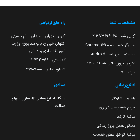
مشخصات شما
راه های ارتباطی
آی‌پی شما:
216.73.216.125
آدرس: تهران - میدان امام خمینی-
انتهای خیابان باب همایون- وزارت
مرورگر شما:
131.0.0.0 Chrome
امور اقتصادی و دارایی
سیستم‌عامل شما:
Android
کدپستی: ۱۱۱۴۹۴۳۶۶۱
آخرین بروزرسانی:
۱۴۰۵-۰۱-۱۷
شماره تماس : 39909000
بازدید:
17
اطلاع‌رسانی
ستادی
راهبرد مشارکتی
پایگاه اطلاع‌رسانی آزادسازی سهام
عدالت
حریم خصوصی کاربران
بیانیه تارنما
دستورالعمل بروز رسانی
بیانیه توافق سطح خدمات