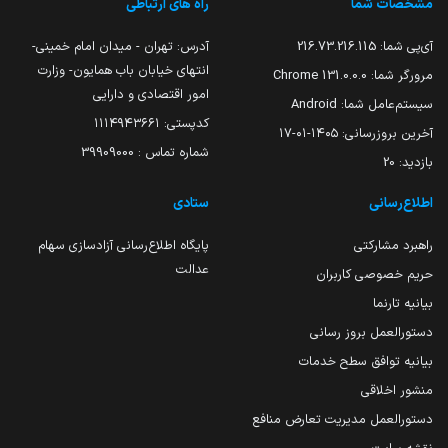
مشخصات شما
راه های ارتباطی
آی‌پی شما:
216.73.216.115
آدرس: تهران - میدان امام خمینی-
انتهای خیابان باب همایون- وزارت
مرورگر شما:
131.0.0.0 Chrome
امور اقتصادی و دارایی
سیستم‌عامل شما:
Android
کدپستی: ۱۱۱۴۹۴۳۶۶۱
آخرین بروزرسانی:
۱۴۰۵-۰۱-۱۷
شماره تماس : 39909000
بازدید:
20
اطلاع‌رسانی
ستادی
راهبرد مشارکتی
پایگاه اطلاع‌رسانی آزادسازی سهام
عدالت
حریم خصوصی کاربران
بیانیه تارنما
دستورالعمل بروز رسانی
بیانیه توافق سطح خدمات
منشور اخلاقی
دستورالعمل مدیریت تعارض منافع