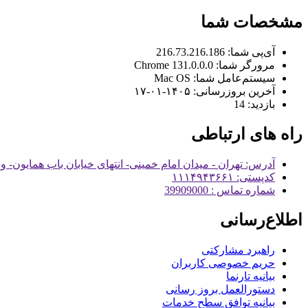
مشخصات شما
آی‌پی شما:
216.73.216.186
مرورگر شما:
131.0.0.0 Chrome
سیستم‌عامل شما:
Mac OS
آخرین بروزرسانی:
۱۴۰۵-۰۱-۱۷
بازدید:
14
راه های ارتباطی
آدرس: تهران - میدان امام خمینی- انتهای خیابان باب همایون- و
کدپستی: ۱۱۱۴۹۴۳۶۶۱
شماره تماس : 39909000
اطلاع‌رسانی
راهبرد مشارکتی
حریم خصوصی کاربران
بیانیه تارنما
دستورالعمل بروز رسانی
بیانیه توافق سطح خدمات