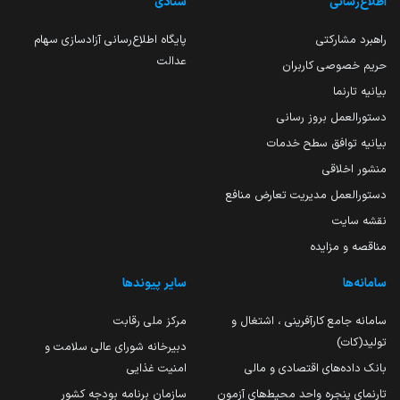
اطلاع‌رسانی
ستادی
راهبرد مشارکتی
پایگاه اطلاع‌رسانی آزادسازی سهام
عدالت
حریم خصوصی کاربران
بیانیه تارنما
دستورالعمل بروز رسانی
بیانیه توافق سطح خدمات
منشور اخلاقی
دستورالعمل مدیریت تعارض منافع
نقشه سایت
مناقصه و مزایده
سامانه‌ها
سایر پیوندها
سامانه جامع کارآفرینی ، اشتغال و
مرکز ملی رقابت
تولید(کات)
دبیرخانه شورای عالی سلامت و
بانک داده‌های اقتصادی و مالی
امنیت غذایی
تارنمای پنجره واحد محیط‌های آزمون
سازمان برنامه بودجه کشور