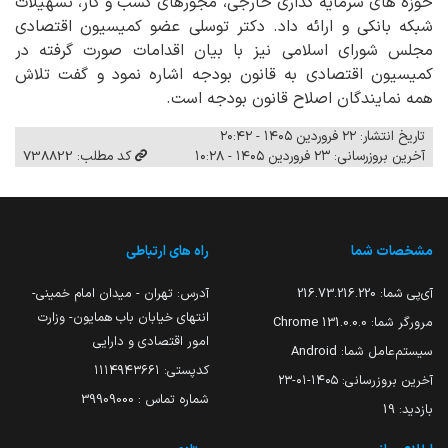
حوزه های سرمایه گذاری خارجی، مجورهای کسب و کار، تسهیلات
شبکه بانکی و ارائه داد. دکتر توسلی عضو کمیسیون اقتصادی
مجلس شورای اسلامی نیز با بیان اقدامات صورت گرفته در
کمیسیون اقتصادی به قانون بودجه اشاره نمود و گفت تلاش
همه نمایندگان اصلاح قانون بودجه است.
تاریخ انتشار: ۲۲ فروردین ۱۴۰۵ - ۲۰:۴۲
آخرین بروزرسانی: ۲۳ فروردین ۱۴۰۵ - ۱۰:۲۸
کد مطلب: 738822
مشخصات شما
راه های ارتباطی
آی‌پی شما:
216.73.216.220
آدرس: تهران - میدان امام خمینی-
انتهای خیابان باب همایون- وزارت
مرورگر شما:
131.0.0.0 Chrome
امور اقتصادی و دارایی
سیستم‌عامل شما:
Android
کدپستی: ۱۱۱۴۹۴۳۶۶۱
آخرین بروزرسانی:
۱۴۰۵-۰۱-۲۳
شماره تماس : 39909000
بازدید:
19