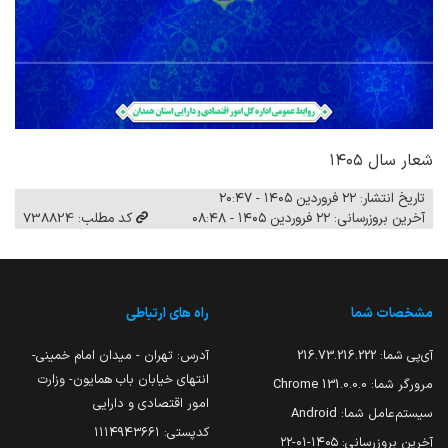
شعار سال ۱۴۰۵
تاریخ انتشار: ۲۲ فروردین ۱۴۰۵ - ۲۰:۴۷
آخرین بروزرسانی: ۲۲ فروردین ۱۴۰۵ - ۰۸:۴۸
کد مطلب: 738824
مشخصات شما
راه های ارتباطی
آی‌پی شما:
216.73.216.222
آدرس: تهران - میدان امام خمینی-
انتهای خیابان باب همایون- وزارت
مرورگر شما:
131.0.0.0 Chrome
امور اقتصادی و دارایی
سیستم‌عامل شما:
Android
کدپستی: ۱۱۱۴۹۴۳۶۶۱
آخرین بروزرسانی:
۱۴۰۵-۰۱-۲۲