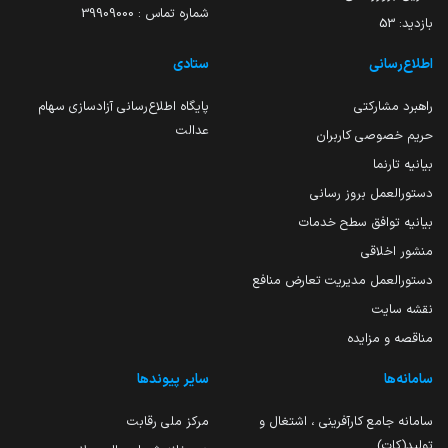
شماره تماس : 39909000
بازدید:
53
اطلاع‌رسانی
ستادی
راهبرد مشارکتی
پایگاه اطلاع‌رسانی آزادسازی سهام
عدالت
حریم خصوصی کاربران
بیانیه تارنما
دستورالعمل بروز رسانی
بیانیه توافق سطح خدمات
منشور اخلاقی
دستورالعمل مدیریت تعارض منافع
نقشه سایت
مناقصه و مزایده
سامانه‌ها
سایر پیوندها
سامانه جامع کارآفرینی ، اشتغال و
مرکز ملی رقابت
تولید(کات)